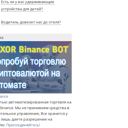
Есть ли у вас удерживающие
устройства для детей?
Водитель довезет нас до отеля?
ма
nance
тью автоматизированная торговля на
Binance. Мы не принимаем средства в
тельное управление, Все хранится у
ы лишь даете разрешение на
лю.
Присоединяйтесь!