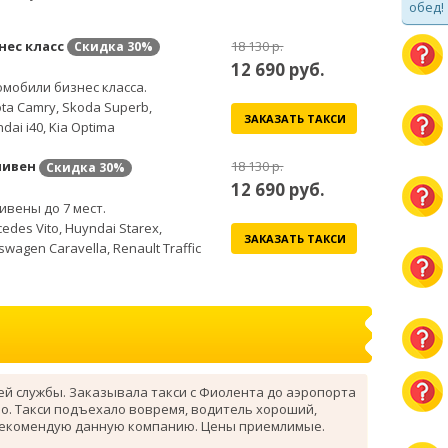
обед!
нес класс
18 130 р.
Скидка
30%
12 690
руб.
мобили бизнес класса.
ta Camry, Skoda Superb,
ЗАКАЗАТЬ ТАКСИ
dai i40, Kia Optima
ивен
18 130 р.
Скидка
30%
12 690
руб.
вены до 7 мест.
edes Vito, Huyndai Starex,
ЗАКАЗАТЬ ТАКСИ
swagen Caravella, Renault Traffic
ей службы. Заказывала такси с Фиолента до аэропорта
о. Такси подъехало вовремя, водитель хороший,
рекомендую данную компанию. Цены приемлимые.