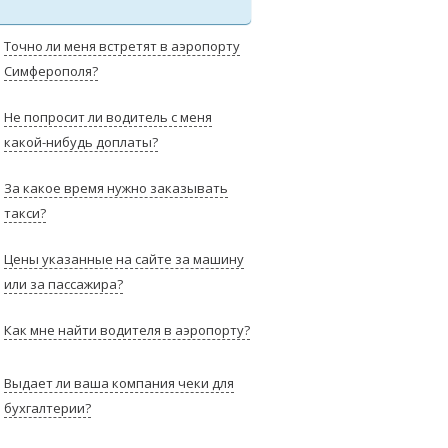
Точно ли меня встретят в аэропорту
Симферополя?
Не попросит ли водитель с меня
какой-нибудь доплаты?
За какое время нужно заказывать
такси?
Цены указанные на сайте за машину
или за пассажира?
Как мне найти водителя в аэропорту?
Выдает ли ваша компания чеки для
бухгалтерии?