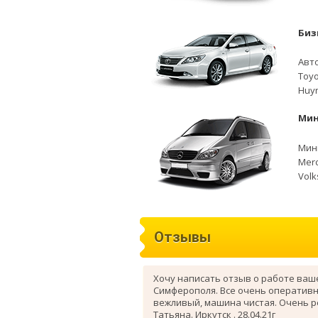
Биз
Авто
Toyo
Huyn
Мин
Мини
Merc
Volk
Отзывы
Хочу написать отзыв о работе ваш
Симферополя. Все очень оперативн
вежливый, машина чистая. Очень 
Татьяна. Иркутск . 28.04.21г