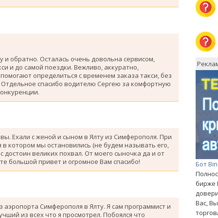
у и обратно. Осталась очень довольна сервисом,
Рекла
си и до самой поездки. Вежливо, аккуратно,
помогают определиться с временем заказа такси, без
. Отдельное спасибо водителю Сергею за комфортную
конкуренции.
ывы. Ехали с женой и сыном в Ялту из Симферополя. При
 в котором мы остановились (не будем называть его,
с достоин великих похвал. От моего сыночка да и от
те большой привет и огромное Вам спасибо!
Бот Bi
Полнос
бирже 
довери
Вас, В
з аэропорта Симферополя в Ялту. Я сам программист и
торгов
лучший из всех что я просмотрел. Побоялся что