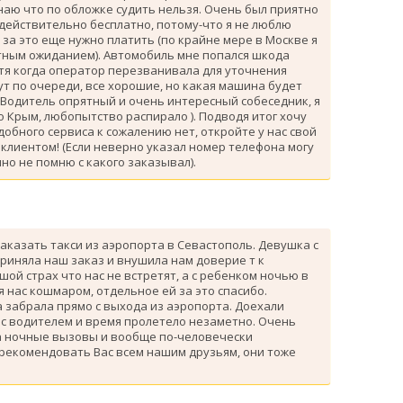
знаю что по обложке судить нельзя. Очень был приятно
 действительно бесплатно, потому-что я не люблю
за это еще нужно платить (по крайне мере в Москве я
атным ожиданием). Автомобиль мне попался шкода
тя когда оператор перезванивала для уточнения
ут по очереди, все хорошие, но какая машина будет
 Водитель опрятный и очень интересный собеседник, я
 Крым, любопытство распирало ). Подводя итог хочу
одобного сервиса к сожалению нет, откройте у нас свой
клиентом! (Если неверно указал номер телефона могу
но не помню с какого заказывал).
аказать такси из аэропорта в Севастополь. Девушка с
риняла наш заказ и внушила нам доверие т к
ой страх что нас не встретят, а с ребенком ночью в
я нас кошмаром, отдельное ей за это спасибо.
 забрала прямо с выхода из аэропорта. Доехали
 с водителем и время пролетело незаметно. Очень
а ночные вызовы и вообще по-человечески
 рекомендовать Вас всем нашим друзьям, они тоже