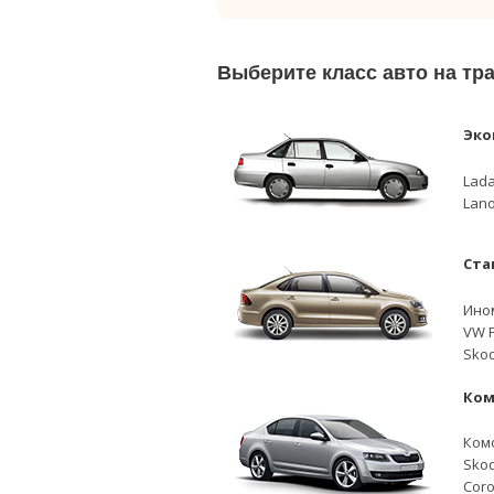
Выберите класс авто на тр
Эко
Lada
Lano
Ста
Ино
VW P
Skod
Ком
Ком
Skod
Coro