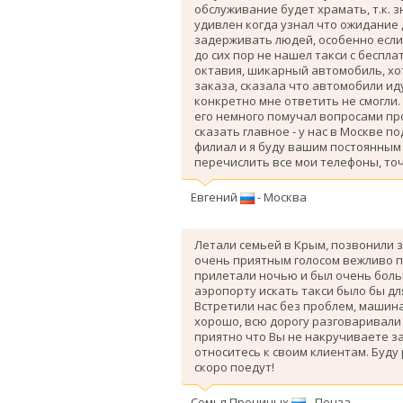
обслуживание будет храмать, т.к. 
удивлен когда узнал что ожидание
задерживать людей, особенно если 
до сих пор не нашел такси с беспл
октавия, шикарный автомобиль, хо
заказа, сказала что автомобили ид
конкретно мне ответить не смогли.
его немного помучал вопросами про
сказать главное - у нас в Москве п
филиал и я буду вашим постоянным 
перечислить все мои телефоны, точ
Евгений
- Москва
Летали семьей в Крым, позвонили з
очень приятным голосом вежливо п
прилетали ночью и был очень больш
аэропорту искать такси было бы дл
Вcтретили нас без проблем, машина
хорошо, всю дорогу разговаривали
приятно что Вы не накручиваете з
относитесь к своим клиентам. Буду
скоро поедут!
Семья Прониных
- Пенза