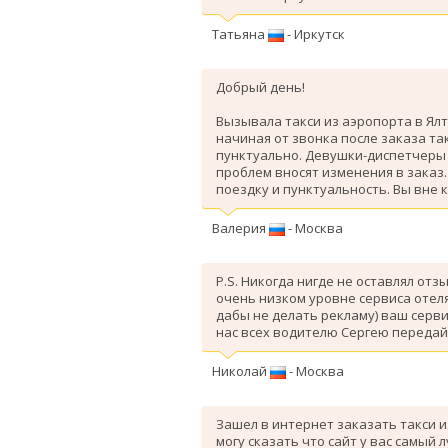
Татьяна
- Иркутск
Добрый день!
Вызывала такси из аэропорта в Ялт
начиная от звонка после заказа так
пунктуально. Девушки-диспетчеры 
проблем вносят изменения в заказ
поездку и пунктуальность. Вы вне 
Валерия
- Москва
P.S. Никогда нигде не оставлял отз
очень низком уровне сервиса отеля
дабы не делать рекламу) ваш серви
нас всех водителю Сергею передай
Николай
- Москва
Зашел в интернет заказать такси и
могу сказать что сайт у вас самый 