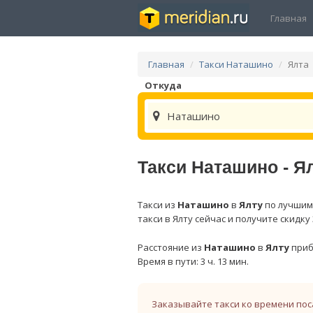
Главная
Главная
Такси Наташино
Ялта
Откуда
Наташино
Такси Наташино - Я
Такси из
Наташино
в
Ялту
по лучшим 
такси в Ялту сейчас и получите скидку
Расстояние из
Наташино
в
Ялту
приб
Время в пути: 3 ч. 13 мин.
Заказывайте такси ко времени пос