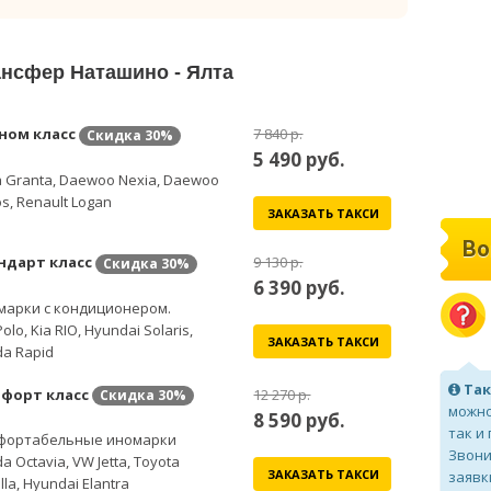
ансфер Наташино - Ялта
ном класс
7 840 р.
Скидка
30%
5 490
руб.
 Granta, Daewoo Nexia, Daewoo
s, Renault Logan
ЗАКАЗАТЬ ТАКСИ
Во
ндарт класс
9 130 р.
Скидка
30%
6 390
руб.
марки с кондиционером.
olo, Kia RIO, Hyundai Solaris,
ЗАКАЗАТЬ ТАКСИ
a Rapid
Так
форт класс
12 270 р.
Скидка
30%
можно
8 590
руб.
так и
фортабельные иномарки
Звони
a Octavia, VW Jetta, Toyota
ЗАКАЗАТЬ ТАКСИ
заявк
lla, Hyundai Elantra