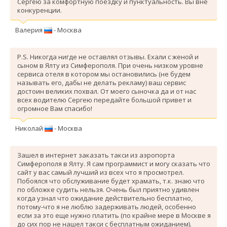
Сергею за комфортную поездку и пунктуальность. Вы вне
конкуренции.
Валерия
- Москва
P.S. Никогда нигде не оставлял отзывы. Ехали с женой и
сыном в Ялту из Симферополя. При очень низком уровне
сервиса отеля в котором мы остановились (не будем
называть его, дабы не делать рекламу) ваш сервис
достоин великих похвал. От моего сыночка да и от нас
всех водителю Сергею передайте большой привет и
огромное Вам спасибо!
Николай
- Москва
Зашел в интернет заказать такси из аэропорта
Симферополя в Ялту. Я сам программист и могу сказать что
сайт у вас самый лучший из всех что я просмотрел.
Побоялся что обслуживание будет храмать, т.к. знаю что
по обложке судить нельзя. Очень был приятно удивлен
когда узнал что ожидание действительно бесплатно,
потому-что я не люблю задерживать людей, особенно
если за это еще нужно платить (по крайне мере в Москве я
до сих пор не нашел такси с бесплатным ожиданием).