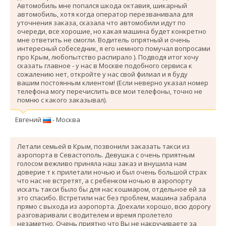
Автомобиль мне попался шкода октавия, шикарный
автомобиль, хотя когда оператор перезванивала для
уточнения заказа, сказала что автомобили идут по
очереди, все хорошие, но какая машина будет конкретно
мне ответить не смогли. Водитель опрятный и очень
интересный собеседник, я его немного помучал вопросами
про Крым, любопытство распирало ). Подводя итог хочу
сказать главное - у нас в Москве подобного сервиса к
сожалению нет, откройте у нас свой филиал и я буду
вашим постоянным клиентом! (Если неверно указал номер
телефона могу перечислить все мои телефоны, точно не
помню с какого заказывал).
Евгений
- Москва
Летали семьей в Крым, позвонили заказать такси из
аэропорта в Севастополь. Девушка с очень приятным
голосом вежливо приняла наш заказ и внушила нам
доверие т к прилетали ночью и был очень большой страх
что нас не встретят, а с ребенком ночью в аэропорту
искать такси было бы для нас кошмаром, отдельное ей за
это спасибо. Вcтретили нас без проблем, машина забрала
прямо с выхода из аэропорта. Доехали хорошо, всю дорогу
разговаривали с водителем и время пролетело
незаметно. Очень приятно что Вы не накручиваете за