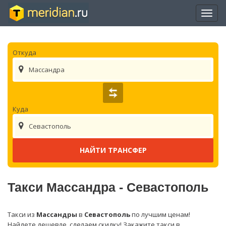
Отры
нави
Откуда
Массандра
Куда
Севастополь
Такси Массандра - Севастополь
Такси из
Массандры
в
Севастополь
по лучшим ценам!
Найдете дешевле, сделаем скидку! Закажите такси в