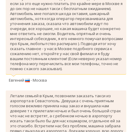
если за это еще нужно платить (по крайне мере в Москве я
до сих пор не нашел такси с бесплатным ожиданием).
Автомобиль мне попался шкода октавия, шикарный
автомобиль, хотя когда оператор перезванивала для
уточнения заказа, сказала что автомобили идут по
очереди, все хорошие, но какая машина будет конкретно
мне ответить не смогли. Водитель опрятный и очень
интересный собеседник, я его немного помучал вопросами
про Крым, любопытство распирало ). Подводя итог хочу
сказать главное - у нас в Москве подобного сервиса к
сожалению нет, откройте у нас свой филиал и я буду
вашим постоянным клиентом! (Если неверно указал номер
телефона могу перечислить все мои телефоны, точно не
помню с какого заказывал).
Евгений
- Москва
Летали семьей в Крым, позвонили заказать такси из
аэропорта в Севастополь. Девушка с очень приятным
голосом вежливо приняла наш заказ и внушила нам
доверие т к прилетали ночью и был очень большой страх
что нас не встретят, а с ребенком ночью в аэропорту
искать такси было бы для нас кошмаром, отдельное ей за
это спасибо. Вcтретили нас без проблем, машина забрала
прямо с выхода из аэропорта. Доехали хорошо, всю дорогу