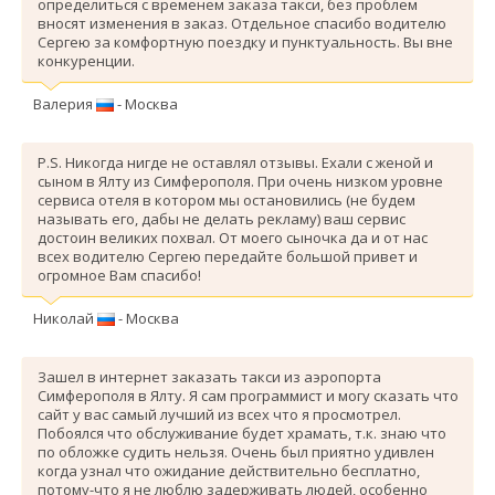
определиться с временем заказа такси, без проблем
вносят изменения в заказ. Отдельное спасибо водителю
Сергею за комфортную поездку и пунктуальность. Вы вне
конкуренции.
Валерия
- Москва
P.S. Никогда нигде не оставлял отзывы. Ехали с женой и
сыном в Ялту из Симферополя. При очень низком уровне
сервиса отеля в котором мы остановились (не будем
называть его, дабы не делать рекламу) ваш сервис
достоин великих похвал. От моего сыночка да и от нас
всех водителю Сергею передайте большой привет и
огромное Вам спасибо!
Николай
- Москва
Зашел в интернет заказать такси из аэропорта
Симферополя в Ялту. Я сам программист и могу сказать что
сайт у вас самый лучший из всех что я просмотрел.
Побоялся что обслуживание будет храмать, т.к. знаю что
по обложке судить нельзя. Очень был приятно удивлен
когда узнал что ожидание действительно бесплатно,
потому-что я не люблю задерживать людей, особенно