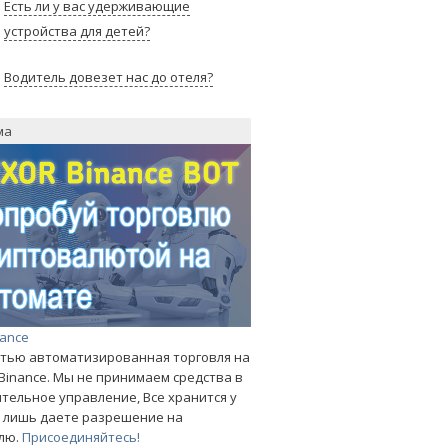
Есть ли у вас удерживающие
устройства для детей?
Водитель довезет нас до отеля?
ма
nance
тью автоматизированная торговля на
Binance. Мы не принимаем средства в
тельное управление, Все хранится у
ы лишь даете разрешение на
лю.
Присоединяйтесь!