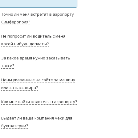
Точно ли меня встретят в аэропорту
Симферополя?
Не попросит ли водитель с меня
какой-нибудь доплаты?
За какое время нужно заказывать
такси?
Цены указанные на сайте за машину
или за пассажира?
Как мне найти водителя в аэропорту?
Выдает ли ваша компания чеки для
бухгалтерии?