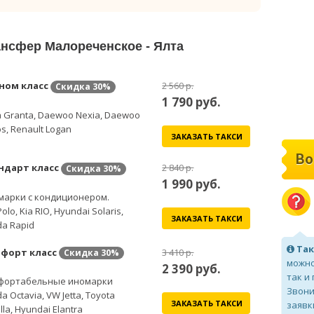
ансфер Малореченское - Ялта
ном класс
2 560 р.
Скидка
30%
1 790
руб.
 Granta, Daewoo Nexia, Daewoo
s, Renault Logan
ЗАКАЗАТЬ ТАКСИ
Во
ндарт класс
2 840 р.
Скидка
30%
1 990
руб.
марки с кондиционером.
olo, Kia RIO, Hyundai Solaris,
ЗАКАЗАТЬ ТАКСИ
a Rapid
Так
форт класс
3 410 р.
Скидка
30%
можно
2 390
руб.
так и
фортабельные иномарки
Звони
a Octavia, VW Jetta, Toyota
ЗАКАЗАТЬ ТАКСИ
заявк
lla, Hyundai Elantra