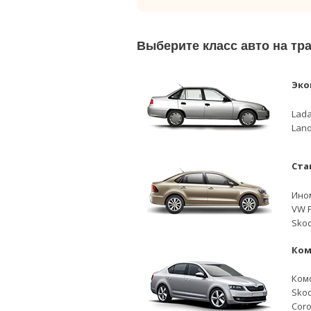
Выберите класс авто на тр
Эко
Lada
Lano
Ста
Ино
VW P
Skod
Ком
Ком
Skod
Coro