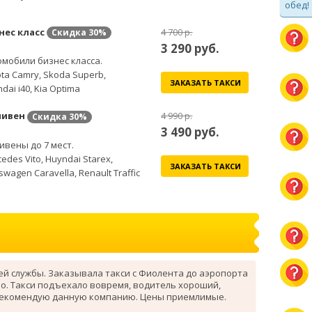
обед!
нес класс
4 700 р.
Скидка
30%
3 290
руб.
мобили бизнес класса.
ta Camry, Skoda Superb,
ЗАКАЗАТЬ ТАКСИ
dai i40, Kia Optima
ивен
4 990 р.
Скидка
30%
3 490
руб.
вены до 7 мест.
edes Vito, Huyndai Starex,
ЗАКАЗАТЬ ТАКСИ
swagen Caravella, Renault Traffic
ей службы. Заказывала такси с Фиолента до аэропорта
о. Такси подъехало вовремя, водитель хороший,
рекомендую данную компанию. Цены приемлимые.