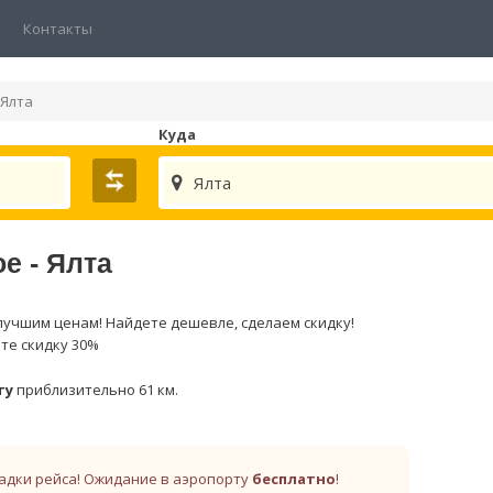
Контакты
Ялта
Куда
Ялта
е - Ялта
лучшим ценам! Найдете дешевле, сделаем скидку!
ите скидку 30%
ту
приблизительно 61 км.
адки рейса! Ожидание в аэропорту
бесплатно
!