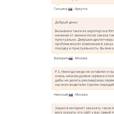
Татьяна
- Иркутск
Добрый день!
Вызывала такси из аэропорта в Ялт
начиная от звонка после заказа так
пунктуально. Девушки-диспетчеры 
проблем вносят изменения в заказ
поездку и пунктуальность. Вы вне 
Валерия
- Москва
P.S. Никогда нигде не оставлял отз
очень низком уровне сервиса отеля
дабы не делать рекламу) ваш серви
нас всех водителю Сергею передай
Николай
- Москва
Зашел в интернет заказать такси и
могу сказать что сайт у вас самый 