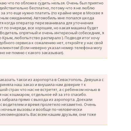
знаю что по обложке судить нельзя. Очень был приятно
 действительно бесплатно, потому-что я не люблю
за это еще нужно платить (по крайне мере в Москве я
атным ожиданием). Автомобиль мне попался шкода
тя когда оператор перезванивала для уточнения
ут по очереди, все хорошие, но какая машина будет
 Водитель опрятный и очень интересный собеседник, я
 Крым, любопытство распирало ). Подводя итог хочу
одобного сервиса к сожалению нет, откройте у нас свой
клиентом! (Если неверно указал номер телефона могу
но не помню с какого заказывал).
аказать такси из аэропорта в Севастополь. Девушка с
риняла наш заказ и внушила нам доверие т к
ой страх что нас не встретят, а с ребенком ночью в
я нас кошмаром, отдельное ей за это спасибо.
 забрала прямо с выхода из аэропорта. Доехали
 с водителем и время пролетело незаметно. Очень
а ночные вызовы и вообще по-человечески
 рекомендовать Вас всем нашим друзьям, они тоже