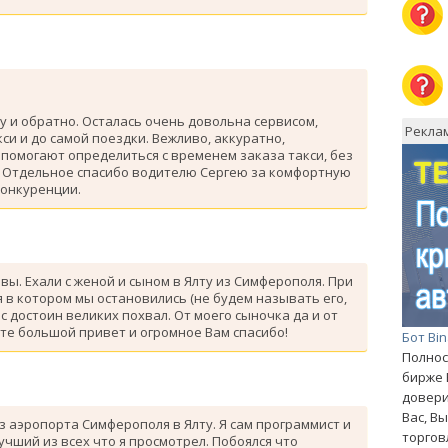
у и обратно. Осталась очень довольна сервисом,
Рекла
си и до самой поездки. Вежливо, аккуратно,
помогают определиться с временем заказа такси, без
. Отдельное спасибо водителю Сергею за комфортную
конкуренции.
ывы. Ехали с женой и сыном в Ялту из Симферополя. При
 в котором мы остановились (не будем называть его,
с достоин великих похвал. От моего сыночка да и от
те большой привет и огромное Вам спасибо!
Бот Bi
Полнос
бирже 
довери
Вас, В
з аэропорта Симферополя в Ялту. Я сам программист и
торгов
лучший из всех что я просмотрел. Побоялся что