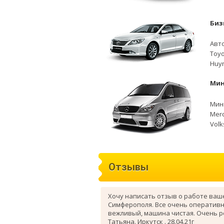
Биз
Авто
Toyo
Huyn
Мин
Мини
Merc
Volk
Отзывы
Хочу написать отзыв о работе ваш
Симферополя. Все очень оперативн
вежливый, машина чистая. Очень 
Татьяна. Иркутск . 28.04.21г