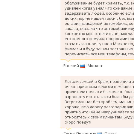
обслуживание будет храмать, т.к. 
удивлен когда узнал что ожидание
задерживать людей, особенно если 
до сих пор не нашел такси с беспл
октавия, шикарный автомобиль, хо
заказа, сказала что автомобили ид
конкретно мне ответить не смогли.
его немного помучал вопросами про
сказать главное - у нас в Москве п
филиал и я буду вашим постоянным 
перечислить все мои телефоны, точ
Евгений
- Москва
Летали семьей в Крым, позвонили з
очень приятным голосом вежливо п
прилетали ночью и был очень больш
аэропорту искать такси было бы дл
Вcтретили нас без проблем, машина
хорошо, всю дорогу разговаривали
приятно что Вы не накручиваете з
относитесь к своим клиентам. Буду
скоро поедут!
Семья Прониных
- Пенза