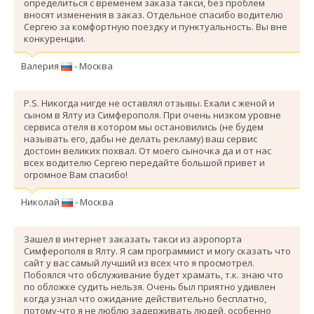
определиться с временем заказа такси, без проблем
вносят изменения в заказ. Отдельное спасибо водителю
Сергею за комфортную поездку и пунктуальность. Вы вне
конкуренции.
Валерия
- Москва
P.S. Никогда нигде не оставлял отзывы. Ехали с женой и
сыном в Ялту из Симферополя. При очень низком уровне
сервиса отеля в котором мы остановились (не будем
называть его, дабы не делать рекламу) ваш сервис
достоин великих похвал. От моего сыночка да и от нас
всех водителю Сергею передайте большой привет и
огромное Вам спасибо!
Николай
- Москва
Зашел в интернет заказать такси из аэропорта
Симферополя в Ялту. Я сам программист и могу сказать что
сайт у вас самый лучший из всех что я просмотрел.
Побоялся что обслуживание будет храмать, т.к. знаю что
по обложке судить нельзя. Очень был приятно удивлен
когда узнал что ожидание действительно бесплатно,
потому-что я не люблю задерживать людей, особенно