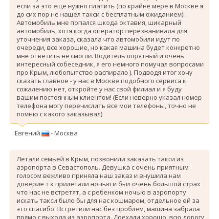
если за это еще нужно платить (по крайне мере в Москве я
до сих пор не нашел такси с бесплатным ожиданием).
Автомобиль мне попался шкода октавия, шикарный
автомобиль, хотя когда оператор перезванивала для
уточнения заказа, сказала что автомобили идут по
очереди, все хорошие, но какая машина будет конкретно
мне ответить не смогли. Водитель опрятный и очень
интересный собеседник, я его немного помучал вопросами
про Крым, любопытство распирало ). Подводя итог хочу
сказать главное - у нас в Москве подобного сервиса к
сожалению нет, откройте у нас свой филиал и я буду
вашим постоянным клиентом! (Если неверно указал номер
телефона могу перечислить все мои телефоны, точно не
помню с какого заказывал).
Евгений
- Москва
Летали семьей в Крым, позвонили заказать такси из
аэропорта в Севастополь. Девушка с очень приятным
голосом вежливо приняла наш заказ и внушила нам
доверие т к прилетали ночью и был очень большой страх
что нас не встретят, а с ребенком ночью в аэропорту
искать такси было бы для нас кошмаром, отдельное ей за
это спасибо. Вcтретили нас без проблем, машина забрала
прямо с выхода из аэропорта. Доехали хорошо, всю дорогу