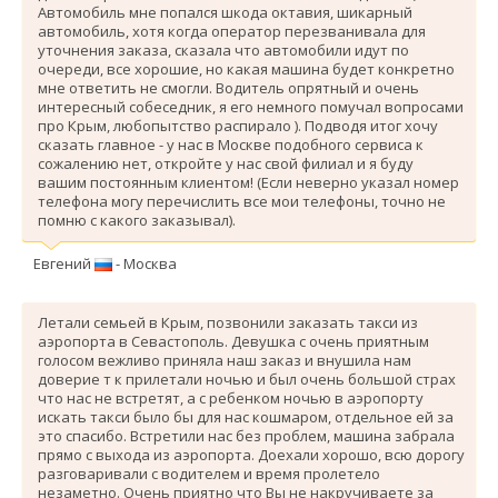
Автомобиль мне попался шкода октавия, шикарный
автомобиль, хотя когда оператор перезванивала для
уточнения заказа, сказала что автомобили идут по
очереди, все хорошие, но какая машина будет конкретно
мне ответить не смогли. Водитель опрятный и очень
интересный собеседник, я его немного помучал вопросами
про Крым, любопытство распирало ). Подводя итог хочу
сказать главное - у нас в Москве подобного сервиса к
сожалению нет, откройте у нас свой филиал и я буду
вашим постоянным клиентом! (Если неверно указал номер
телефона могу перечислить все мои телефоны, точно не
помню с какого заказывал).
Евгений
- Москва
Летали семьей в Крым, позвонили заказать такси из
аэропорта в Севастополь. Девушка с очень приятным
голосом вежливо приняла наш заказ и внушила нам
доверие т к прилетали ночью и был очень большой страх
что нас не встретят, а с ребенком ночью в аэропорту
искать такси было бы для нас кошмаром, отдельное ей за
это спасибо. Вcтретили нас без проблем, машина забрала
прямо с выхода из аэропорта. Доехали хорошо, всю дорогу
разговаривали с водителем и время пролетело
незаметно. Очень приятно что Вы не накручиваете за