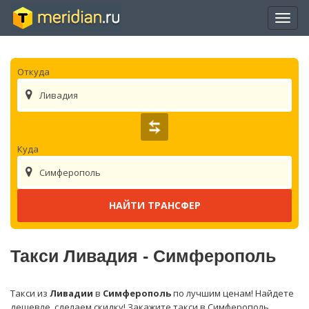
Отры
нави
Откуда
Ливадия
Куда
Симферополь
Такси Ливадия - Симферополь
Такси из
Ливадии
в
Симферополь
по лучшим ценам! Найдете
дешевле, сделаем скидку! Закажите такси в Симферополь