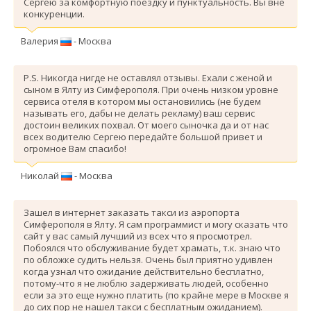
Сергею за комфортную поездку и пунктуальность. Вы вне
конкуренции.
Валерия
- Москва
P.S. Никогда нигде не оставлял отзывы. Ехали с женой и
сыном в Ялту из Симферополя. При очень низком уровне
сервиса отеля в котором мы остановились (не будем
называть его, дабы не делать рекламу) ваш сервис
достоин великих похвал. От моего сыночка да и от нас
всех водителю Сергею передайте большой привет и
огромное Вам спасибо!
Николай
- Москва
Зашел в интернет заказать такси из аэропорта
Симферополя в Ялту. Я сам программист и могу сказать что
сайт у вас самый лучший из всех что я просмотрел.
Побоялся что обслуживание будет храмать, т.к. знаю что
по обложке судить нельзя. Очень был приятно удивлен
когда узнал что ожидание действительно бесплатно,
потому-что я не люблю задерживать людей, особенно
если за это еще нужно платить (по крайне мере в Москве я
до сих пор не нашел такси с бесплатным ожиданием).