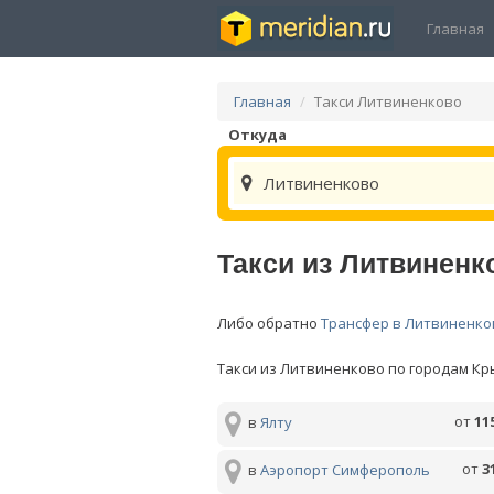
Главная
Главная
Такси Литвиненково
Откуда
Литвиненково
Такси из Литвиненк
Либо обратно
Трансфер в Литвиненко
Такси из Литвиненково по городам Кр
от
11
в
Ялту
от
3
в
Аэропорт Симферополь