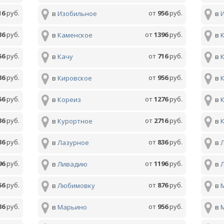
16
руб.
от
956
руб.
в
Изобильное
в
36
руб.
от
1396
руб.
в
Каменское
в
56
руб.
от
716
руб.
в
Качу
в
36
руб.
от
956
руб.
в
Кировское
в
56
руб.
от
1276
руб.
в
Кореиз
в
36
руб.
от
2716
руб.
в
Курортное
в
36
руб.
от
836
руб.
в
Лазурное
в
96
руб.
от
1196
руб.
в
Ливадию
в
56
руб.
от
876
руб.
в
Любимовку
в
36
руб.
от
956
руб.
в
Марьино
в