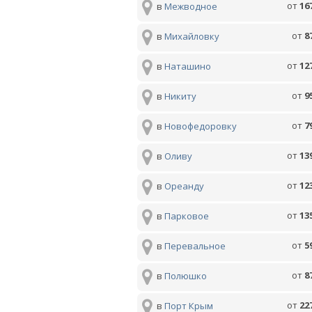
от
16
в
Межводное
от
8
в
Михайловку
от
12
в
Наташино
от
9
в
Никиту
от
7
в
Новофедоровку
от
13
в
Оливу
от
12
в
Ореанду
от
13
в
Парковое
от
5
в
Перевальное
от
8
в
Полюшко
от
22
в
Порт Крым