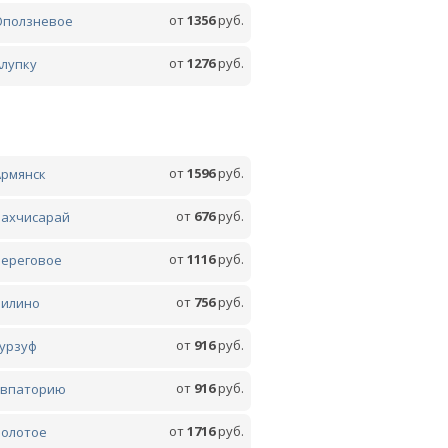
от
1356
руб.
Оползневое
от
1276
руб.
Алупку
от
1596
руб.
Армянск
от
676
руб.
Бахчисарай
от
1116
руб.
Береговое
от
756
руб.
Вилино
от
916
руб.
Гурзуф
от
916
руб.
Евпаторию
от
1716
руб.
Золотое