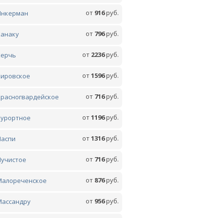
от
916
руб.
Инкерман
от
796
руб.
Канаку
от
2236
руб.
Керчь
от
1596
руб.
Кировское
от
716
руб.
Красногвардейское
от
1196
руб.
Курортное
от
1316
руб.
Ласпи
от
716
руб.
Лучистое
от
876
руб.
Малореченское
от
956
руб.
Массандру