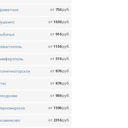
от
756
руб.
Приветное
от
1036
руб.
Пушкино
от
916
руб.
Рыбачье
от
1156
руб.
Севастополь
от
316
руб.
Симферополь
от
876
руб.
Солнечногорское
от
876
руб.
Утес
от
956
руб.
Феодосию
от
1596
руб.
Черноморское
от
2316
руб.
Яковенково