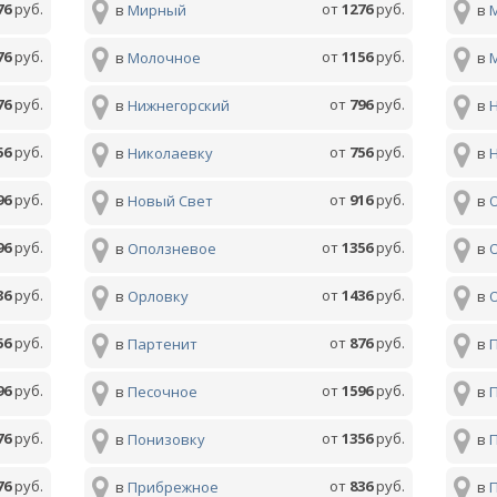
76
руб.
от
1276
руб.
в
Мирный
в
76
руб.
от
1156
руб.
в
Молочное
в
76
руб.
от
796
руб.
в
Нижнегорский
в
56
руб.
от
756
руб.
в
Николаевку
в
96
руб.
от
916
руб.
в
Новый Свет
в
96
руб.
от
1356
руб.
в
Оползневое
в
36
руб.
от
1436
руб.
в
Орловку
в
56
руб.
от
876
руб.
в
Партенит
в
96
руб.
от
1596
руб.
в
Песочное
в
76
руб.
от
1356
руб.
в
Понизовку
в
76
руб.
от
836
руб.
в
Прибрежное
в