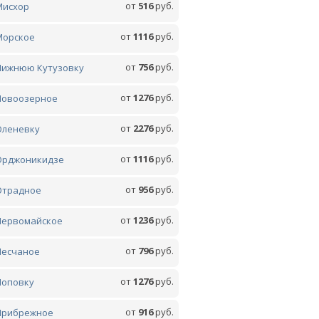
от
516
руб.
Мисхор
от
1116
руб.
Морское
от
756
руб.
Нижнюю Кутузовку
от
1276
руб.
Новоозерное
от
2276
руб.
Оленевку
от
1116
руб.
Орджоникидзе
от
956
руб.
Отрадное
от
1236
руб.
Первомайское
от
796
руб.
Песчаное
от
1276
руб.
Поповку
от
916
руб.
Прибрежное