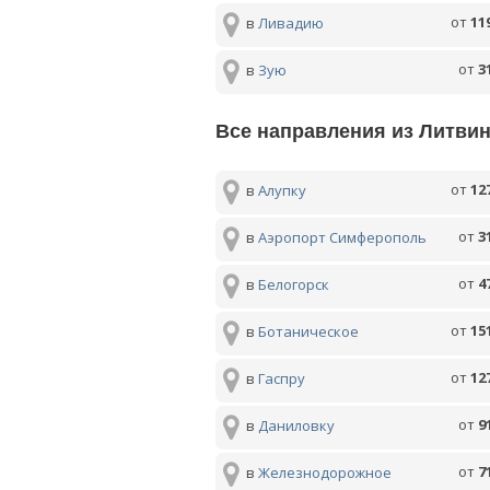
от
11
в
Ливадию
от
3
в
Зую
Все направления из Литви
от
12
в
Алупку
от
3
в
Аэропорт Симферополь
от
4
в
Белогорск
от
15
в
Ботаническое
от
12
в
Гаспру
от
9
в
Даниловку
от
7
в
Железнодорожное