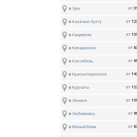
от
3
в
Зую
от
12
в
Казачью бухту
от
13
в
Кацивели
от
8
в
Кипарисное
от
9
в
Коктебель
от
14
в
Красноперекопск
от
12
в
Курпаты
от
13
в
Ленино
от
9
в
Любимовку
от
8
в
Малый Маяк