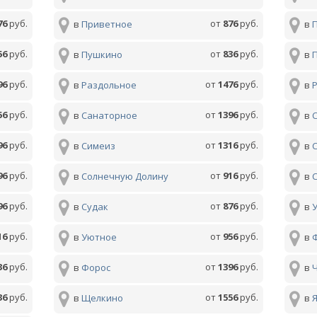
76
руб.
от
876
руб.
в
Приветное
в
56
руб.
от
836
руб.
в
Пушкино
в
96
руб.
от
1476
руб.
в
Раздольное
в
56
руб.
от
1396
руб.
в
Санаторное
в
96
руб.
от
1316
руб.
в
Симеиз
в
96
руб.
от
916
руб.
в
Солнечную Долину
в
96
руб.
от
876
руб.
в
Судак
в
16
руб.
от
956
руб.
в
Уютное
в
36
руб.
от
1396
руб.
в
Форос
в
36
руб.
от
1556
руб.
в
Щелкино
в