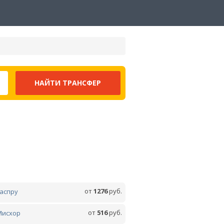
от
1276
руб.
Гаспру
от
516
руб.
Мисхор