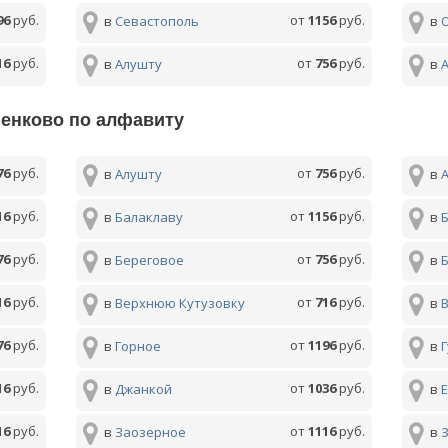
96
руб.
от
1156
руб.
в
Севастополь
в
16
руб.
от
756
руб.
в
Алушту
в
ненково по алфавиту
76
руб.
от
756
руб.
в
Алушту
в
16
руб.
от
1156
руб.
в
Балаклаву
в
76
руб.
от
756
руб.
в
Береговое
в
16
руб.
от
716
руб.
в
Верхнюю Кутузовку
в
76
руб.
от
1196
руб.
в
Горное
в
16
руб.
от
1036
руб.
в
Джанкой
в
16
руб.
от
1116
руб.
в
Заозерное
в