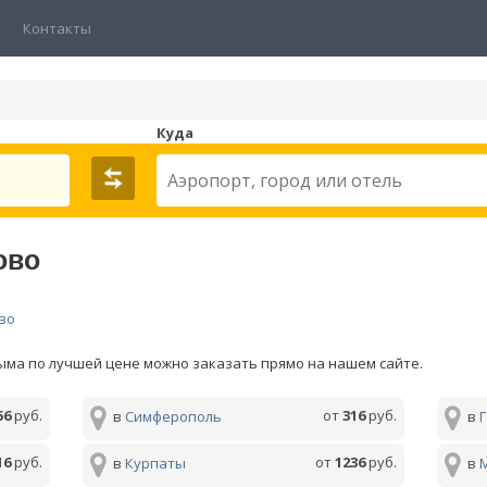
Контакты
Куда
ово
во
ыма по лучшей цене можно заказать прямо на нашем сайте.
56
руб.
от
316
руб.
в
Симферополь
в
16
руб.
от
1236
руб.
в
Курпаты
в