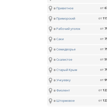
от
6
в
Приветное
от
11
в
Приморский
от
7
в
Рабочий уголок
от
7
в
Саки
от
7
в
Семидворье
от
5
в
Скалистое
от
7
в
Старый Крым
от
9
в
Учкуевку
от
12
в
Фиолент
от
12
в
Штормовое