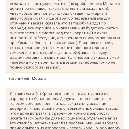
если за это еще нужно платить (по крайне мере в Москве я
до сих пор не нашел такси с бесплатным ожиданием).
Автомобиль мне попался шкода октавия, шикарный
автомобиль, хотя когда оператор перезванивала для
уточнения заказа, сказала что автомобили идут по
очереди, все хорошие, но какая машина будет конкретно
мне ответить не смогли. Водитель опрятный и очень
интересный собеседник, я его немного помучал вопросами
про Крым, любопытство распирало ). Подводя итог хочу
сказать главное - у нас в Москве подобного сервиса к
сожалению нет, откройте у нас свой филиал и я буду
вашим постоянным клиентом! (Если неверно указал номер
телефона могу перечислить все мои телефоны, точно не
помню с какого заказывал).
Евгений
- Москва
Летали семьей в Крым, позвонили заказать такси из
аэропорта в Севастополь. Девушка с очень приятным
голосом вежливо приняла наш заказ и внушила нам
доверие т к прилетали ночью и был очень большой страх
что нас не встретят, а с ребенком ночью в аэропорту
искать такси было бы для нас кошмаром, отдельное ей за
это спасибо. Вcтретили нас без проблем, машина забрала
прямо с выхода из аэропорта. Доехали хорошо, всю дорогу