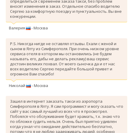
определиться с временем заказа такси, без проблем
вносят изменения в заказ. Отдельное спасибо водителю
Сергею за комфортную поездку и пунктуальность. Вы вне
конкуренции.
Валерия
- Москва
P.S. Никогда нигде не оставлял отзывы. Ехали с женой и
сыном в Ялту из Симферополя. При очень низком уровне
сервиса отеля в котором мы остановились (не будем
называть его, дабы не делать рекламу) ваш сервис
достоин великих похвал. От моего сыночка да и от нас
всех водителю Сергею передайте большой привет и
огромное Вам спасибо!
Николай
- Москва
Зашел в интернет заказать такси из аэропорта
Симферополя в Ялту. Я сам программист и могу сказать что
сайт у вас самый лучший из всех что я просмотрел.
Побоялся что обслуживание будет храмать, т.к. знаю что
по обложке судить нельзя. Очень был приятно удивлен
когда узнал что ожидание действительно бесплатно,
потому-что я не люблю задерживать людей, особенно