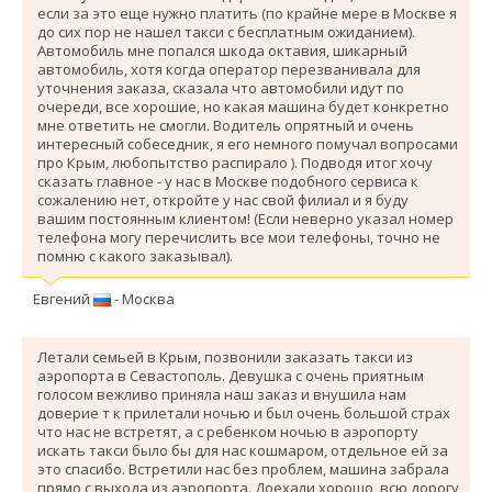
если за это еще нужно платить (по крайне мере в Москве я
до сих пор не нашел такси с бесплатным ожиданием).
Автомобиль мне попался шкода октавия, шикарный
автомобиль, хотя когда оператор перезванивала для
уточнения заказа, сказала что автомобили идут по
очереди, все хорошие, но какая машина будет конкретно
мне ответить не смогли. Водитель опрятный и очень
интересный собеседник, я его немного помучал вопросами
про Крым, любопытство распирало ). Подводя итог хочу
сказать главное - у нас в Москве подобного сервиса к
сожалению нет, откройте у нас свой филиал и я буду
вашим постоянным клиентом! (Если неверно указал номер
телефона могу перечислить все мои телефоны, точно не
помню с какого заказывал).
Евгений
- Москва
Летали семьей в Крым, позвонили заказать такси из
аэропорта в Севастополь. Девушка с очень приятным
голосом вежливо приняла наш заказ и внушила нам
доверие т к прилетали ночью и был очень большой страх
что нас не встретят, а с ребенком ночью в аэропорту
искать такси было бы для нас кошмаром, отдельное ей за
это спасибо. Вcтретили нас без проблем, машина забрала
прямо с выхода из аэропорта. Доехали хорошо, всю дорогу