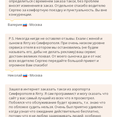
определиться с временем заказа такси, без проблем
вносят изменения в заказ. Отдельное спасибо водителю
Сергею за комфортную поездку и пунктуальность. Вы вне
конкуренции.
Валерия
- Москва
P.S. Никогда нигде не оставлял отзывы. Ехали с женой и
сыном в Ялту из Симферополя. При очень низком уровне
сервиса отеля в котором мы остановились (не будем
называть его, дабы не делать рекламу) ваш сервис
достоин великих похвал. От моего сыночка да и от нас
всех водителю Сергею передайте большой привет и
огромное Вам спасибо!
Николай
- Москва
Зашел в интернет заказать такси из аэропорта
Симферополя в Ялту. Я сам программист и могу сказать что
сайт у вас самый лучший из всех что я просмотрел.
Побоялся что обслуживание будет храмать, т.к. знаю что
по обложке судить нельзя. Очень был приятно удивлен
когда узнал что ожидание действительно бесплатно,
потому-что я не люблю задерживать людей, особенно