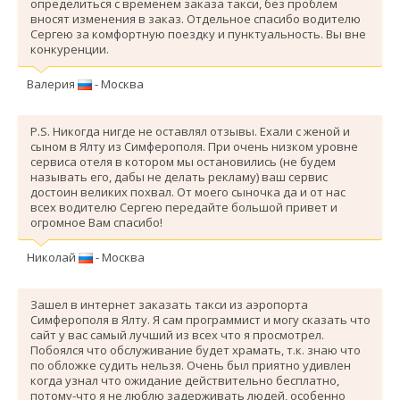
определиться с временем заказа такси, без проблем
вносят изменения в заказ. Отдельное спасибо водителю
Сергею за комфортную поездку и пунктуальность. Вы вне
конкуренции.
Валерия
- Москва
P.S. Никогда нигде не оставлял отзывы. Ехали с женой и
сыном в Ялту из Симферополя. При очень низком уровне
сервиса отеля в котором мы остановились (не будем
называть его, дабы не делать рекламу) ваш сервис
достоин великих похвал. От моего сыночка да и от нас
всех водителю Сергею передайте большой привет и
огромное Вам спасибо!
Николай
- Москва
Зашел в интернет заказать такси из аэропорта
Симферополя в Ялту. Я сам программист и могу сказать что
сайт у вас самый лучший из всех что я просмотрел.
Побоялся что обслуживание будет храмать, т.к. знаю что
по обложке судить нельзя. Очень был приятно удивлен
когда узнал что ожидание действительно бесплатно,
потому-что я не люблю задерживать людей, особенно