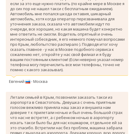
если за это еще нужно платить (по крайне мере в Москве я
до сих пор не нашел такси с бесплатным ожиданием).
Автомобиль мне попался шкода октавия, шикарный
автомобиль, хотя когда оператор перезванивала для
уточнения заказа, сказала что автомобили идут по
очереди, все хорошие, но какая машина будет конкретно
мне ответить не смогли. Водитель опрятный и очень
интересный собеседник, я его немного помучал вопросами
про Крым, любопытство распирало ). Подводя итог хочу
сказать главное - у нас в Москве подобного сервиса к
сожалению нет, откройте у нас свой филиал и я буду
вашим постоянным клиентом! (Если неверно указал номер
телефона могу перечислить все мои телефоны, точно не
помню с какого заказывал).
Евгений
- Москва
Летали семьей в Крым, позвонили заказать такси из
аэропорта в Севастополь. Девушка с очень приятным
голосом вежливо приняла наш заказ и внушила нам
доверие т к прилетали ночью и был очень большой страх
что нас не встретят, а с ребенком ночью в аэропорту
искать такси было бы для нас кошмаром, отдельное ей за
это спасибо. Вcтретили нас без проблем, машина забрала
прямо с выхода из аэропорта. Доехали хорошо, всю дорогу