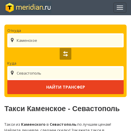
Отры
нави
Откуда
Каменское
Куда
Севастополь
Такси Каменское - Севастополь
Такси из
Каменского
в
Севастополь
по лучшим ценам!
Найдете дешевле, сделаем скидку! Закажите такси в