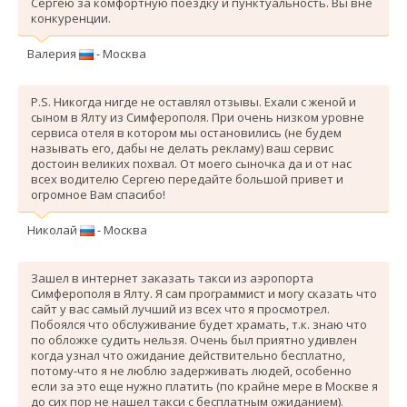
Сергею за комфортную поездку и пунктуальность. Вы вне
конкуренции.
Валерия
- Москва
P.S. Никогда нигде не оставлял отзывы. Ехали с женой и
сыном в Ялту из Симферополя. При очень низком уровне
сервиса отеля в котором мы остановились (не будем
называть его, дабы не делать рекламу) ваш сервис
достоин великих похвал. От моего сыночка да и от нас
всех водителю Сергею передайте большой привет и
огромное Вам спасибо!
Николай
- Москва
Зашел в интернет заказать такси из аэропорта
Симферополя в Ялту. Я сам программист и могу сказать что
сайт у вас самый лучший из всех что я просмотрел.
Побоялся что обслуживание будет храмать, т.к. знаю что
по обложке судить нельзя. Очень был приятно удивлен
когда узнал что ожидание действительно бесплатно,
потому-что я не люблю задерживать людей, особенно
если за это еще нужно платить (по крайне мере в Москве я
до сих пор не нашел такси с бесплатным ожиданием).