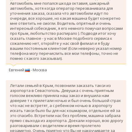
Автомобиль мне попался шкода октавия, шикарный
автомобиль, хотя когда оператор перезванивала для
уточнения заказа, сказала что автомобили идут по
очереди, все хорошие, но какая машина будет конкретно
мне ответить не смогли. Водитель опрятный и очень
интересный собеседник, я его немного помучал вопросами
про Крым, любопытство распирало ). Подводя итог хочу
сказать главное - у нас в Москве подобного сервиса к
сожалению нет, откройте у нас свой филиал и я буду
вашим постоянным клиентом! (Если неверно указал номер
телефона могу перечислить все мои телефоны, точно не
помню с какого заказывал).
Евгений
- Москва
Летали семьей в Крым, позвонили заказать такси из
аэропорта в Севастополь. Девушка с очень приятным
голосом вежливо приняла наш заказ и внушила нам
доверие т к прилетали ночью и был очень большой страх
что нас не встретят, а с ребенком ночью в аэропорту
искать такси было бы для нас кошмаром, отдельное ей за
это спасибо. Вcтретили нас без проблем, машина забрала
прямо с выхода из аэропорта. Доехали хорошо, всю дорогу
разговаривали с водителем и время пролетело
незаметно. Очень приятно что Вы не накручиваете за