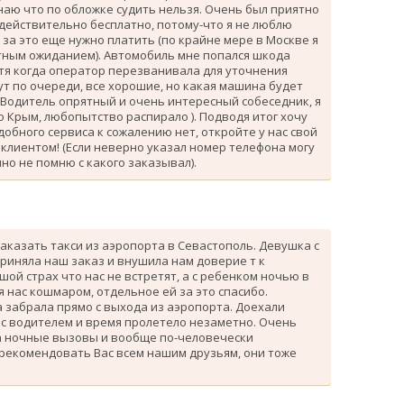
знаю что по обложке судить нельзя. Очень был приятно
 действительно бесплатно, потому-что я не люблю
за это еще нужно платить (по крайне мере в Москве я
атным ожиданием). Автомобиль мне попался шкода
тя когда оператор перезванивала для уточнения
ут по очереди, все хорошие, но какая машина будет
 Водитель опрятный и очень интересный собеседник, я
 Крым, любопытство распирало ). Подводя итог хочу
одобного сервиса к сожалению нет, откройте у нас свой
клиентом! (Если неверно указал номер телефона могу
но не помню с какого заказывал).
аказать такси из аэропорта в Севастополь. Девушка с
риняла наш заказ и внушила нам доверие т к
ой страх что нас не встретят, а с ребенком ночью в
я нас кошмаром, отдельное ей за это спасибо.
 забрала прямо с выхода из аэропорта. Доехали
 с водителем и время пролетело незаметно. Очень
а ночные вызовы и вообще по-человечески
 рекомендовать Вас всем нашим друзьям, они тоже