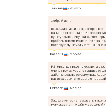
Татьяна
- Иркутск
Добрый день!
Вызывала такси из аэропорта в Ялт
начиная от звонка после заказа так
пунктуально. Девушки-диспетчеры 
проблем вносят изменения в заказ
поездку и пунктуальность. Вы вне 
Валерия
- Москва
P.S. Никогда нигде не оставлял отз
очень низком уровне сервиса отеля
дабы не делать рекламу) ваш серви
нас всех водителю Сергею передай
Николай
- Москва
Зашел в интернет заказать такси и
могу сказать что сайт у вас самый 