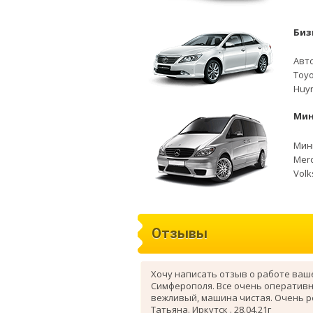
Биз
Авто
Toyo
Huyn
Мин
Мини
Merc
Volk
Отзывы
Хочу написать отзыв о работе ваш
Симферополя. Все очень оперативн
вежливый, машина чистая. Очень 
Татьяна. Иркутск . 28.04.21г