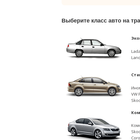
Выберите класс авто на т
Эко
Lada
Lano
Ста
Ино
VW P
Skod
Ком
Ком
Skod
Coro