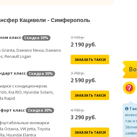
рансфер Кацивели - Симферополь
ном класс
3 130 р.
Скидка
30%
2 190
руб.
 Granta, Daewoo Nexia, Daewoo
s, Renault Logan
ЗАКАЗАТЬ ТАКСИ
Во
ндарт класс
3 700 р.
Скидка
30%
2 590
руб.
марки с кондиционером.
olo, Kia RIO, Hyundai Solaris,
ЗАКАЗАТЬ ТАКСИ
a Rapid
Так
форт класс
4 700 р.
Скидка
30%
можно
3 290
руб.
так и
фортабельные иномарки
Звони
a Octavia, VW Jetta, Toyota
ЗАКАЗАТЬ ТАКСИ
заявк
lla, Hyundai Elantra