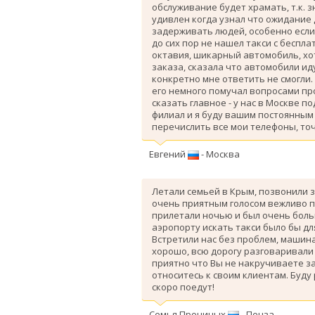
обслуживание будет храмать, т.к. 
удивлен когда узнал что ожидание
задерживать людей, особенно если 
до сих пор не нашел такси с беспл
октавия, шикарный автомобиль, хо
заказа, сказала что автомобили ид
конкретно мне ответить не смогли.
его немного помучал вопросами про
сказать главное - у нас в Москве п
филиал и я буду вашим постоянным 
перечислить все мои телефоны, точ
Евгений
- Москва
Летали семьей в Крым, позвонили з
очень приятным голосом вежливо п
прилетали ночью и был очень больш
аэропорту искать такси было бы дл
Вcтретили нас без проблем, машина
хорошо, всю дорогу разговаривали
приятно что Вы не накручиваете з
относитесь к своим клиентам. Буду
скоро поедут!
Семья Прониных
- Пенза