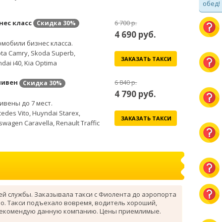
обед!
нес класс
6 700 р.
Скидка
30%
4 690
руб.
мобили бизнес класса.
ta Camry, Skoda Superb,
ЗАКАЗАТЬ ТАКСИ
dai i40, Kia Optima
ивен
6 840 р.
Скидка
30%
4 790
руб.
вены до 7 мест.
edes Vito, Huyndai Starex,
ЗАКАЗАТЬ ТАКСИ
swagen Caravella, Renault Traffic
ей службы. Заказывала такси с Фиолента до аэропорта
о. Такси подъехало вовремя, водитель хороший,
рекомендую данную компанию. Цены приемлимые.