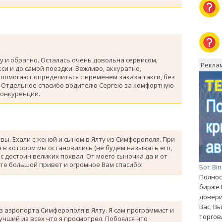
у и обратно. Осталась очень довольна сервисом,
Рекла
си и до самой поездки. Вежливо, аккуратно,
помогают определиться с временем заказа такси, без
. Отдельное спасибо водителю Сергею за комфортную
конкуренции.
ывы. Ехали с женой и сыном в Ялту из Симферополя. При
 в котором мы остановились (не будем называть его,
с достоин великих похвал. От моего сыночка да и от
те большой привет и огромное Вам спасибо!
Бот Bi
Полнос
бирже 
довери
Вас, В
з аэропорта Симферополя в Ялту. Я сам программист и
торгов
лучший из всех что я просмотрел. Побоялся что