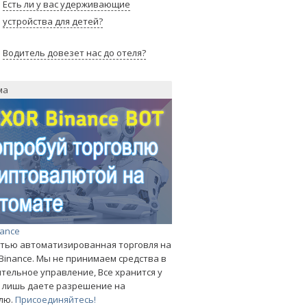
Есть ли у вас удерживающие
устройства для детей?
Водитель довезет нас до отеля?
ма
nance
тью автоматизированная торговля на
Binance. Мы не принимаем средства в
тельное управление, Все хранится у
ы лишь даете разрешение на
лю.
Присоединяйтесь!