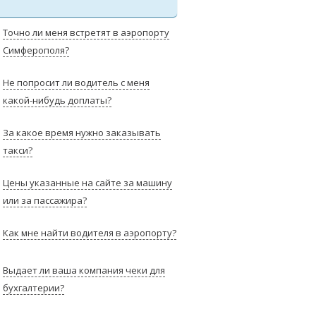
Точно ли меня встретят в аэропорту
Симферополя?
Не попросит ли водитель с меня
какой-нибудь доплаты?
За какое время нужно заказывать
такси?
Цены указанные на сайте за машину
или за пассажира?
Как мне найти водителя в аэропорту?
Выдает ли ваша компания чеки для
бухгалтерии?