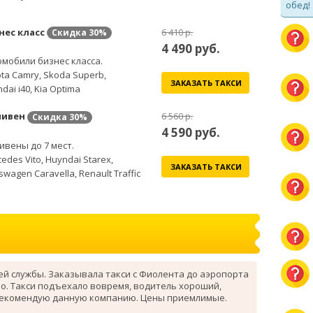
обед!
нес класс
6 410 р.
Скидка
30%
4 490
руб.
мобили бизнес класса.
ta Camry, Skoda Superb,
ЗАКАЗАТЬ ТАКСИ
dai i40, Kia Optima
ивен
6 560 р.
Скидка
30%
4 590
руб.
вены до 7 мест.
edes Vito, Huyndai Starex,
ЗАКАЗАТЬ ТАКСИ
swagen Caravella, Renault Traffic
ей службы. Заказывала такси с Фиолента до аэропорта
о. Такси подъехало вовремя, водитель хороший,
рекомендую данную компанию. Цены приемлимые.