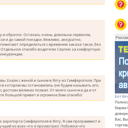
у и обратно. Осталась очень довольна сервисом,
Рекла
си и до самой поездки. Вежливо, аккуратно,
помогают определиться с временем заказа такси, без
. Отдельное спасибо водителю Сергею за комфортную
конкуренции.
ывы. Ехали с женой и сыном в Ялту из Симферополя. При
 в котором мы остановились (не будем называть его,
с достоин великих похвал. От моего сыночка да и от
те большой привет и огромное Вам спасибо!
Бот Bi
Полнос
бирже 
довери
Вас, В
з аэропорта Симферополя в Ялту. Я сам программист и
торгов
лучший из всех что я просмотрел. Побоялся что