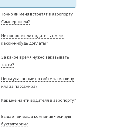
Точно ли меня встретят в аэропорту
Симферополя?
Не попросит ли водитель с меня
какой-нибудь доплаты?
За какое время нужно заказывать
такси?
Цены указанные на сайте за машину
или за пассажира?
Как мне найти водителя в аэропорту?
Выдает ли ваша компания чеки для
бухгалтерии?