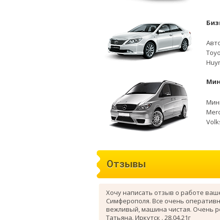
Биз
Авто
Toyo
Huyn
Мин
Мини
Merc
Volk
Отзывы
Хочу написать отзыв о работе ваш
Симферополя. Все очень оперативн
вежливый, машина чистая. Очень 
Татьяна. Иркутск . 28.04.21г