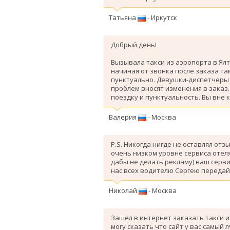
Татьяна
- Иркутск
Добрый день!
Вызывала такси из аэропорта в Ялт
начиная от звонка после заказа так
пунктуально. Девушки-диспетчеры 
проблем вносят изменения в заказ
поездку и пунктуальность. Вы вне 
Валерия
- Москва
P.S. Никогда нигде не оставлял отз
очень низком уровне сервиса отеля
дабы не делать рекламу) ваш серви
нас всех водителю Сергею передай
Николай
- Москва
Зашел в интернет заказать такси и
могу сказать что сайт у вас самый 