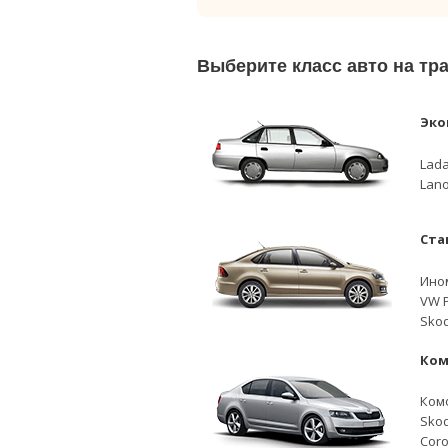
Выберите класс авто на т
Эко
Lada
Lano
Ста
Ино
VW P
Skod
Ком
Ком
Skod
Coro