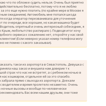
знаю что по обложке судить нельзя. Очень был приятно
 действительно бесплатно, потому-что я не люблю
за это еще нужно платить (по крайне мере в Москве я
атным ожиданием). Автомобиль мне попался шкода
тя когда оператор перезванивала для уточнения
ут по очереди, все хорошие, но какая машина будет
 Водитель опрятный и очень интересный собеседник, я
 Крым, любопытство распирало ). Подводя итог хочу
одобного сервиса к сожалению нет, откройте у нас свой
клиентом! (Если неверно указал номер телефона могу
но не помню с какого заказывал).
аказать такси из аэропорта в Севастополь. Девушка с
риняла наш заказ и внушила нам доверие т к
ой страх что нас не встретят, а с ребенком ночью в
я нас кошмаром, отдельное ей за это спасибо.
 забрала прямо с выхода из аэропорта. Доехали
 с водителем и время пролетело незаметно. Очень
а ночные вызовы и вообще по-человечески
 рекомендовать Вас всем нашим друзьям, они тоже