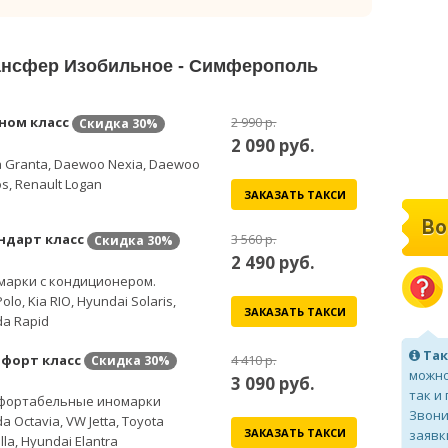
рансфер Изобильное - Симферополь
ном класс
2 990 р.
Скидка
30%
2 090
руб.
 Granta, Daewoo Nexia, Daewoo
s, Renault Logan
ЗАКАЗАТЬ ТАКСИ
Во
ндарт класс
3 560 р.
Скидка
30%
2 490
руб.
марки с кондиционером.
olo, Kia RIO, Hyundai Solaris,
ЗАКАЗАТЬ ТАКСИ
a Rapid
Так
форт класс
4 410 р.
Скидка
30%
можно
3 090
руб.
так и
фортабельные иномарки
Звони
a Octavia, VW Jetta, Toyota
ЗАКАЗАТЬ ТАКСИ
заявк
lla, Hyundai Elantra