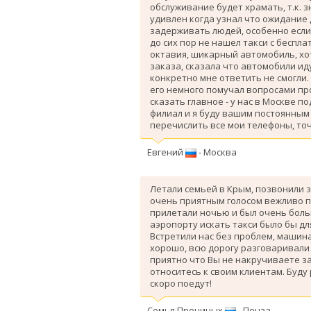
обслуживание будет храмать, т.к. 
удивлен когда узнал что ожидание
задерживать людей, особенно если 
до сих пор не нашел такси с беспл
октавия, шикарный автомобиль, хо
заказа, сказала что автомобили ид
конкретно мне ответить не смогли.
его немного помучал вопросами про
сказать главное - у нас в Москве п
филиал и я буду вашим постоянным 
перечислить все мои телефоны, точ
Евгений
- Москва
Летали семьей в Крым, позвонили з
очень приятным голосом вежливо п
прилетали ночью и был очень больш
аэропорту искать такси было бы дл
Вcтретили нас без проблем, машина
хорошо, всю дорогу разговаривали
приятно что Вы не накручиваете з
относитесь к своим клиентам. Буду
скоро поедут!
Семья Прониных
- Пенза