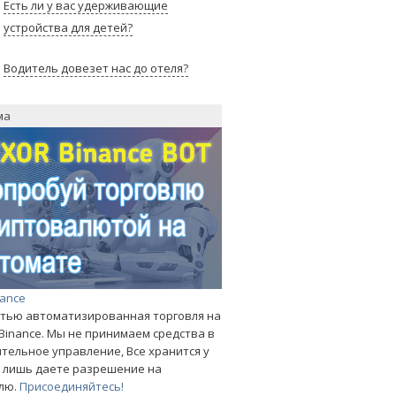
Есть ли у вас удерживающие
устройства для детей?
Водитель довезет нас до отеля?
ма
nance
тью автоматизированная торговля на
Binance. Мы не принимаем средства в
тельное управление, Все хранится у
ы лишь даете разрешение на
лю.
Присоединяйтесь!