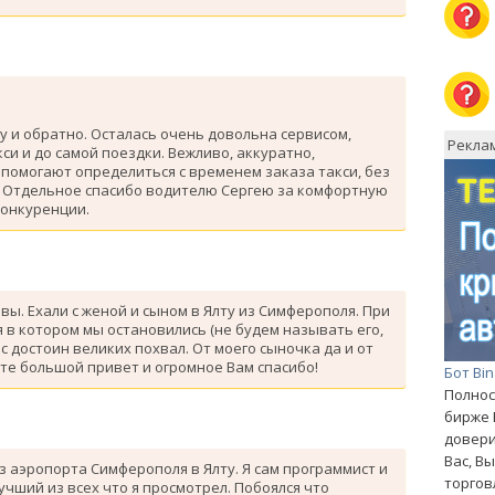
у и обратно. Осталась очень довольна сервисом,
Рекла
си и до самой поездки. Вежливо, аккуратно,
помогают определиться с временем заказа такси, без
. Отдельное спасибо водителю Сергею за комфортную
конкуренции.
ывы. Ехали с женой и сыном в Ялту из Симферополя. При
 в котором мы остановились (не будем называть его,
с достоин великих похвал. От моего сыночка да и от
те большой привет и огромное Вам спасибо!
Бот Bi
Полнос
бирже 
довери
Вас, В
з аэропорта Симферополя в Ялту. Я сам программист и
торгов
лучший из всех что я просмотрел. Побоялся что