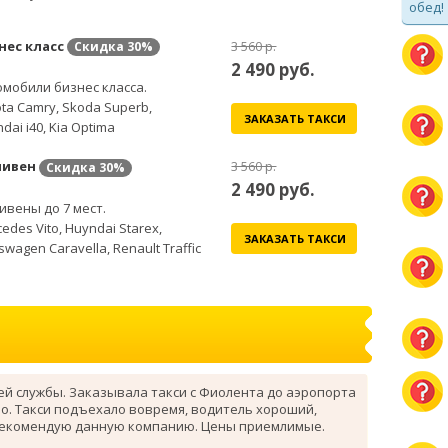
обед!
нес класс
3 560 р.
Скидка
30%
2 490
руб.
мобили бизнес класса.
ta Camry, Skoda Superb,
ЗАКАЗАТЬ ТАКСИ
dai i40, Kia Optima
ивен
3 560 р.
Скидка
30%
2 490
руб.
вены до 7 мест.
edes Vito, Huyndai Starex,
ЗАКАЗАТЬ ТАКСИ
swagen Caravella, Renault Traffic
ей службы. Заказывала такси с Фиолента до аэропорта
о. Такси подъехало вовремя, водитель хороший,
рекомендую данную компанию. Цены приемлимые.