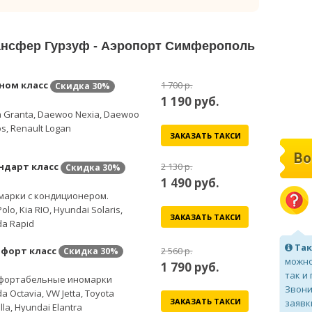
рансфер Гурзуф - Аэропорт Симферополь
ном класс
1 700 р.
Скидка
30%
1 190
руб.
 Granta, Daewoo Nexia, Daewoo
s, Renault Logan
ЗАКАЗАТЬ ТАКСИ
Во
ндарт класс
2 130 р.
Скидка
30%
1 490
руб.
марки с кондиционером.
olo, Kia RIO, Hyundai Solaris,
ЗАКАЗАТЬ ТАКСИ
a Rapid
Так
форт класс
2 560 р.
Скидка
30%
можно
1 790
руб.
так и
фортабельные иномарки
Звони
a Octavia, VW Jetta, Toyota
ЗАКАЗАТЬ ТАКСИ
заявк
lla, Hyundai Elantra