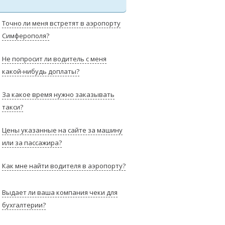
Точно ли меня встретят в аэропорту
Симферополя?
Не попросит ли водитель с меня
какой-нибудь доплаты?
За какое время нужно заказывать
такси?
Цены указанные на сайте за машину
или за пассажира?
Как мне найти водителя в аэропорту?
Выдает ли ваша компания чеки для
бухгалтерии?