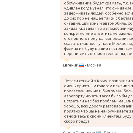
обслуживание будет храмать, т.к. 
удивлен когда узнал что ожидание
задерживать людей, особенно если 
до сих пор не нашел такси с беспл
октавия, шикарный автомобиль, хо
заказа, сказала что автомобили ид
конкретно мне ответить не смогли.
его немного помучал вопросами про
сказать главное - у нас в Москве п
филиал и я буду вашим постоянным 
перечислить все мои телефоны, точ
Евгений
- Москва
Летали семьей в Крым, позвонили з
очень приятным голосом вежливо п
прилетали ночью и был очень больш
аэропорту искать такси было бы дл
Вcтретили нас без проблем, машина
хорошо, всю дорогу разговаривали
приятно что Вы не накручиваете з
относитесь к своим клиентам. Буду
скоро поедут!
Семья Прониных
- Пенза