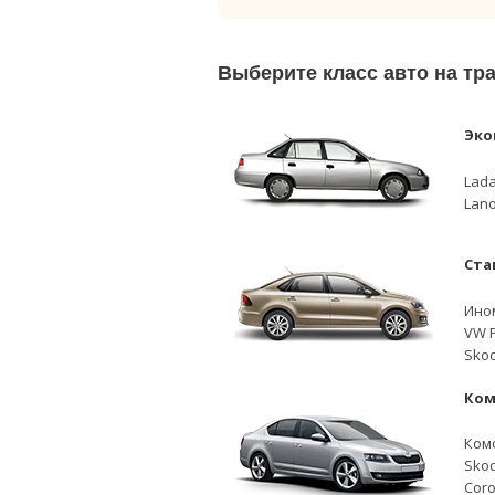
Выберите класс авто на т
Эко
Lada
Lano
Ста
Ино
VW P
Skod
Ком
Ком
Skod
Coro