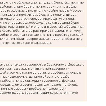
знаю что по обложке судить нельзя. Очень был приятно
 действительно бесплатно, потому-что я не люблю
за это еще нужно платить (по крайне мере в Москве я
атным ожиданием). Автомобиль мне попался шкода
тя когда оператор перезванивала для уточнения
ут по очереди, все хорошие, но какая машина будет
 Водитель опрятный и очень интересный собеседник, я
 Крым, любопытство распирало ). Подводя итог хочу
одобного сервиса к сожалению нет, откройте у нас свой
клиентом! (Если неверно указал номер телефона могу
но не помню с какого заказывал).
аказать такси из аэропорта в Севастополь. Девушка с
риняла наш заказ и внушила нам доверие т к
ой страх что нас не встретят, а с ребенком ночью в
я нас кошмаром, отдельное ей за это спасибо.
 забрала прямо с выхода из аэропорта. Доехали
 с водителем и время пролетело незаметно. Очень
а ночные вызовы и вообще по-человечески
 рекомендовать Вас всем нашим друзьям, они тоже