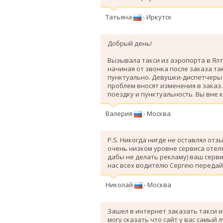
Татьяна
- Иркутск
Добрый день!
Вызывала такси из аэропорта в Ялт
начиная от звонка после заказа так
пунктуально. Девушки-диспетчеры 
проблем вносят изменения в заказ
поездку и пунктуальность. Вы вне 
Валерия
- Москва
P.S. Никогда нигде не оставлял отз
очень низком уровне сервиса отеля
дабы не делать рекламу) ваш серви
нас всех водителю Сергею передай
Николай
- Москва
Зашел в интернет заказать такси и
могу сказать что сайт у вас самый 