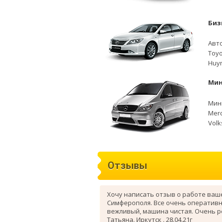
Биз
Авто
Toyo
Huyn
Мин
Мини
Merc
Volk
Отзывы
Хочу написать отзыв о работе ваш
Симферополя. Все очень оперативн
вежливый, машина чистая. Очень 
Татьяна. Иркутск . 28.04.21г