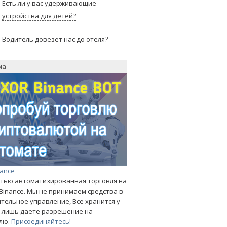
Есть ли у вас удерживающие
устройства для детей?
Водитель довезет нас до отеля?
ма
nance
тью автоматизированная торговля на
Binance. Мы не принимаем средства в
тельное управление, Все хранится у
ы лишь даете разрешение на
лю.
Присоединяйтесь!