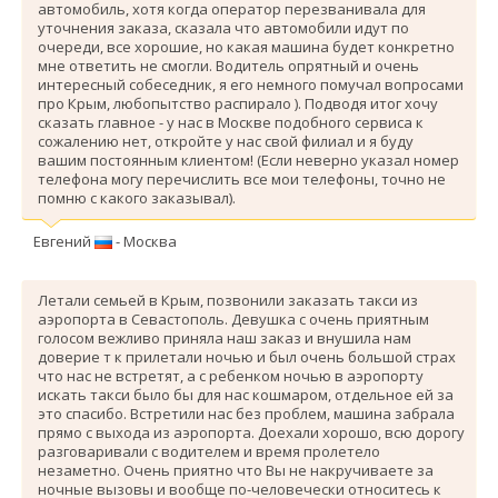
автомобиль, хотя когда оператор перезванивала для
уточнения заказа, сказала что автомобили идут по
очереди, все хорошие, но какая машина будет конкретно
мне ответить не смогли. Водитель опрятный и очень
интересный собеседник, я его немного помучал вопросами
про Крым, любопытство распирало ). Подводя итог хочу
сказать главное - у нас в Москве подобного сервиса к
сожалению нет, откройте у нас свой филиал и я буду
вашим постоянным клиентом! (Если неверно указал номер
телефона могу перечислить все мои телефоны, точно не
помню с какого заказывал).
Евгений
- Москва
Летали семьей в Крым, позвонили заказать такси из
аэропорта в Севастополь. Девушка с очень приятным
голосом вежливо приняла наш заказ и внушила нам
доверие т к прилетали ночью и был очень большой страх
что нас не встретят, а с ребенком ночью в аэропорту
искать такси было бы для нас кошмаром, отдельное ей за
это спасибо. Вcтретили нас без проблем, машина забрала
прямо с выхода из аэропорта. Доехали хорошо, всю дорогу
разговаривали с водителем и время пролетело
незаметно. Очень приятно что Вы не накручиваете за
ночные вызовы и вообще по-человечески относитесь к