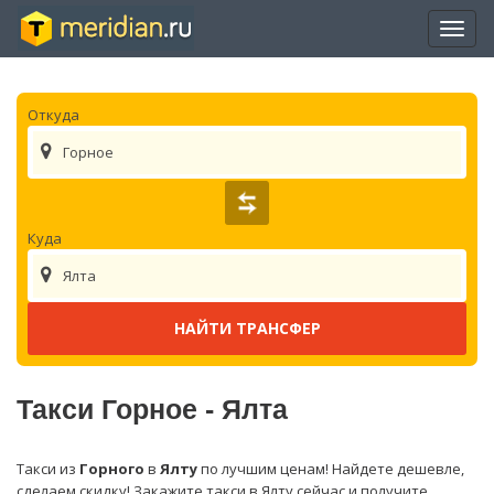
Отры
нави
Откуда
Горное
Куда
Ялта
Такси Горное - Ялта
Такси из
Горного
в
Ялту
по лучшим ценам! Найдете дешевле,
сделаем скидку! Закажите такси в Ялту сейчас и получите