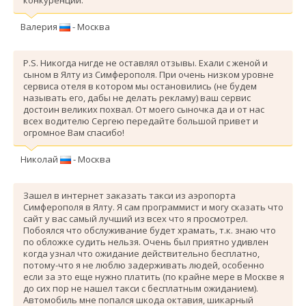
Валерия
- Москва
P.S. Никогда нигде не оставлял отзывы. Ехали с женой и
сыном в Ялту из Симферополя. При очень низком уровне
сервиса отеля в котором мы остановились (не будем
называть его, дабы не делать рекламу) ваш сервис
достоин великих похвал. От моего сыночка да и от нас
всех водителю Сергею передайте большой привет и
огромное Вам спасибо!
Николай
- Москва
Зашел в интернет заказать такси из аэропорта
Симферополя в Ялту. Я сам программист и могу сказать что
сайт у вас самый лучший из всех что я просмотрел.
Побоялся что обслуживание будет храмать, т.к. знаю что
по обложке судить нельзя. Очень был приятно удивлен
когда узнал что ожидание действительно бесплатно,
потому-что я не люблю задерживать людей, особенно
если за это еще нужно платить (по крайне мере в Москве я
до сих пор не нашел такси с бесплатным ожиданием).
Автомобиль мне попался шкода октавия, шикарный