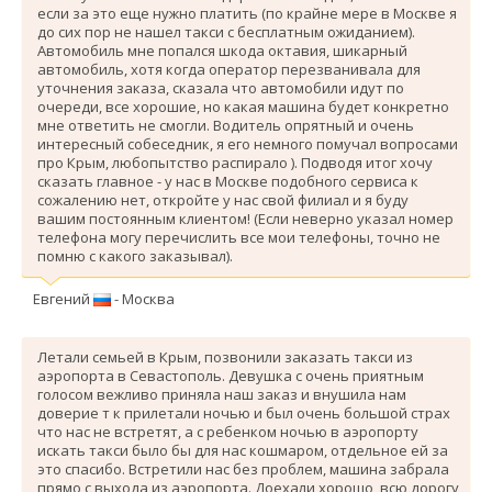
если за это еще нужно платить (по крайне мере в Москве я
до сих пор не нашел такси с бесплатным ожиданием).
Автомобиль мне попался шкода октавия, шикарный
автомобиль, хотя когда оператор перезванивала для
уточнения заказа, сказала что автомобили идут по
очереди, все хорошие, но какая машина будет конкретно
мне ответить не смогли. Водитель опрятный и очень
интересный собеседник, я его немного помучал вопросами
про Крым, любопытство распирало ). Подводя итог хочу
сказать главное - у нас в Москве подобного сервиса к
сожалению нет, откройте у нас свой филиал и я буду
вашим постоянным клиентом! (Если неверно указал номер
телефона могу перечислить все мои телефоны, точно не
помню с какого заказывал).
Евгений
- Москва
Летали семьей в Крым, позвонили заказать такси из
аэропорта в Севастополь. Девушка с очень приятным
голосом вежливо приняла наш заказ и внушила нам
доверие т к прилетали ночью и был очень большой страх
что нас не встретят, а с ребенком ночью в аэропорту
искать такси было бы для нас кошмаром, отдельное ей за
это спасибо. Вcтретили нас без проблем, машина забрала
прямо с выхода из аэропорта. Доехали хорошо, всю дорогу