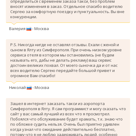
определиться с временем заказа такси, без проблем
вносят изменения в заказ. Отдельное спасибо водителю
Сергею за комфортную поездку и пунктуальность. Вы вне
конкуренции.
Валерия
- Москва
P.S. Никогда нигде не оставлял отзывы. Ехали с женой и
сыном в Ялту из Симферополя. При очень низком уровне
сервиса отеля в котором мы остановились (не будем
называть его, дабы не делать рекламу) ваш сервис
достоин великих похвал. От моего сыночка да и от нас
всех водителю Сергею передайте большой привет и
огромное Вам спасибо!
Николай
- Москва
Зашел в интернет заказать такси из аэропорта
Симферополя в Ялту. Я сам программист и могу сказать что
сайт у вас самый лучший из всех что я просмотрел.
Побоялся что обслуживание будет храмать, т.к. знаю что
по обложке судить нельзя. Очень был приятно удивлен
когда узнал что ожидание действительно бесплатно,
потому-что я не люблю задерживать людей, особенно