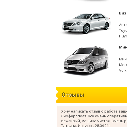
Биз
Авто
Toyo
Huyn
Мин
Мини
Merc
Volk
Отзывы
Хочу написать отзыв о работе ваш
Симферополя. Все очень оперативн
вежливый, машина чистая. Очень 
Татьяна. Иркутск . 28.04.21г