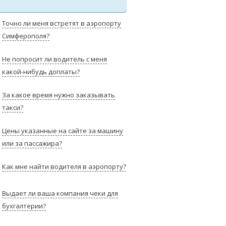
Точно ли меня встретят в аэропорту
Симферополя?
Не попросит ли водитель с меня
какой-нибудь доплаты?
За какое время нужно заказывать
такси?
Цены указанные на сайте за машину
или за пассажира?
Как мне найти водителя в аэропорту?
Выдает ли ваша компания чеки для
бухгалтерии?