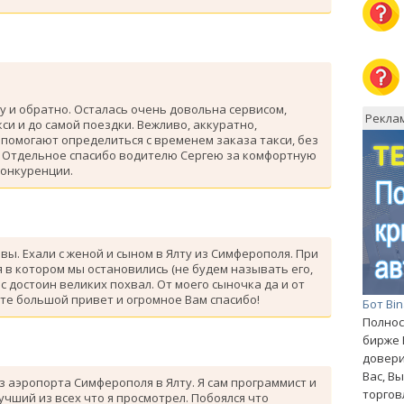
у и обратно. Осталась очень довольна сервисом,
Рекла
си и до самой поездки. Вежливо, аккуратно,
помогают определиться с временем заказа такси, без
. Отдельное спасибо водителю Сергею за комфортную
конкуренции.
ывы. Ехали с женой и сыном в Ялту из Симферополя. При
 в котором мы остановились (не будем называть его,
с достоин великих похвал. От моего сыночка да и от
те большой привет и огромное Вам спасибо!
Бот Bi
Полнос
бирже 
довери
Вас, В
з аэропорта Симферополя в Ялту. Я сам программист и
торгов
лучший из всех что я просмотрел. Побоялся что