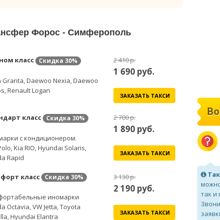
рансфер Форос - Симферополь
ном класс
2 410 р.
Скидка
30%
1 690
руб.
 Granta, Daewoo Nexia, Daewoo
s, Renault Logan
ЗАКАЗАТЬ ТАКСИ
Во
ндарт класс
2 700 р.
Скидка
30%
1 890
руб.
марки с кондиционером.
olo, Kia RIO, Hyundai Solaris,
ЗАКАЗАТЬ ТАКСИ
a Rapid
Так
форт класс
3 130 р.
Скидка
30%
можно
2 190
руб.
так и
фортабельные иномарки
Звони
a Octavia, VW Jetta, Toyota
ЗАКАЗАТЬ ТАКСИ
заявк
lla, Hyundai Elantra