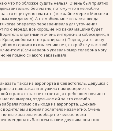
знаю что по обложке судить нельзя. Очень был приятно
 действительно бесплатно, потому-что я не люблю
за это еще нужно платить (по крайне мере в Москве я
атным ожиданием). Автомобиль мне попался шкода
тя когда оператор перезванивала для уточнения
ут по очереди, все хорошие, но какая машина будет
 Водитель опрятный и очень интересный собеседник, я
 Крым, любопытство распирало ). Подводя итог хочу
одобного сервиса к сожалению нет, откройте у нас свой
клиентом! (Если неверно указал номер телефона могу
но не помню с какого заказывал).
аказать такси из аэропорта в Севастополь. Девушка с
риняла наш заказ и внушила нам доверие т к
ой страх что нас не встретят, а с ребенком ночью в
я нас кошмаром, отдельное ей за это спасибо.
 забрала прямо с выхода из аэропорта. Доехали
 с водителем и время пролетело незаметно. Очень
а ночные вызовы и вообще по-человечески
 рекомендовать Вас всем нашим друзьям, они тоже