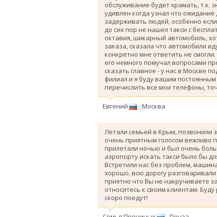
обслуживание будет храмать, т.к. 
удивлен когда узнал что ожидание
задерживать людей, особенно если 
до сих пор не нашел такси с беспл
октавия, шикарный автомобиль, хо
заказа, сказала что автомобили ид
конкретно мне ответить не смогли.
его немного помучал вопросами про
сказать главное - у нас в Москве п
филиал и я буду вашим постоянным 
перечислить все мои телефоны, точ
Евгений
- Москва
Летали семьей в Крым, позвонили з
очень приятным голосом вежливо п
прилетали ночью и был очень больш
аэропорту искать такси было бы дл
Вcтретили нас без проблем, машина
хорошо, всю дорогу разговаривали
приятно что Вы не накручиваете з
относитесь к своим клиентам. Буду
скоро поедут!
Семья Прониных
- Пенза