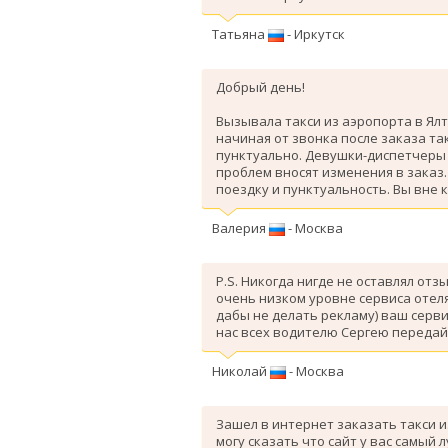
Татьяна
- Иркутск
Добрый день!
Вызывала такси из аэропорта в Ялт
начиная от звонка после заказа так
пунктуально. Девушки-диспетчеры 
проблем вносят изменения в заказ
поездку и пунктуальность. Вы вне 
Валерия
- Москва
P.S. Никогда нигде не оставлял отз
очень низком уровне сервиса отеля
дабы не делать рекламу) ваш серви
нас всех водителю Сергею передай
Николай
- Москва
Зашел в интернет заказать такси и
могу сказать что сайт у вас самый 