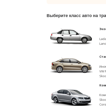
Выберите класс авто на т
Эко
Lada
Lano
Ста
Ино
VW P
Skod
Ком
Ком
Skod
Coro