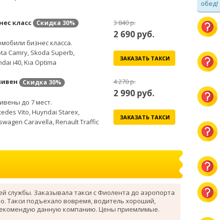
обед!
нес класс
3 840 р.
Скидка
30%
2 690
руб.
мобили бизнес класса.
ta Camry, Skoda Superb,
ЗАКАЗАТЬ ТАКСИ
dai i40, Kia Optima
ивен
4 270 р.
Скидка
30%
2 990
руб.
вены до 7 мест.
edes Vito, Huyndai Starex,
ЗАКАЗАТЬ ТАКСИ
swagen Caravella, Renault Traffic
ей службы. Заказывала такси с Фиолента до аэропорта
о. Такси подъехало вовремя, водитель хороший,
рекомендую данную компанию. Цены приемлимые.