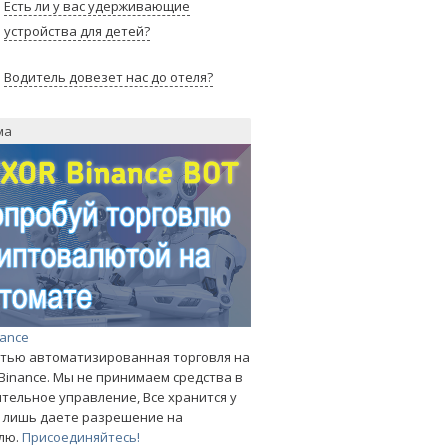
Есть ли у вас удерживающие
устройства для детей?
Водитель довезет нас до отеля?
ма
nance
тью автоматизированная торговля на
Binance. Мы не принимаем средства в
тельное управление, Все хранится у
ы лишь даете разрешение на
лю.
Присоединяйтесь!