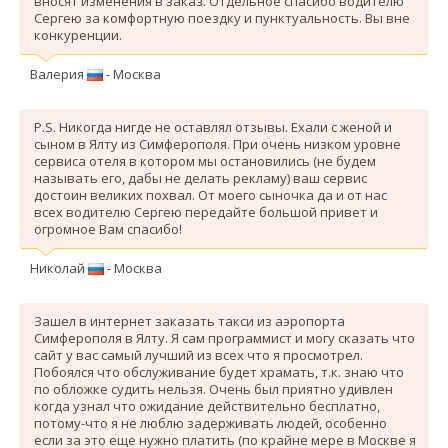
вносят изменения в заказ. Отдельное спасибо водителю
Сергею за комфортную поездку и пунктуальность. Вы вне
конкуренции.
Валерия
- Москва
P.S. Никогда нигде не оставлял отзывы. Ехали с женой и
сыном в Ялту из Симферополя. При очень низком уровне
сервиса отеля в котором мы остановились (не будем
называть его, дабы не делать рекламу) ваш сервис
достоин великих похвал. От моего сыночка да и от нас
всех водителю Сергею передайте большой привет и
огромное Вам спасибо!
Николай
- Москва
Зашел в интернет заказать такси из аэропорта
Симферополя в Ялту. Я сам программист и могу сказать что
сайт у вас самый лучший из всех что я просмотрел.
Побоялся что обслуживание будет храмать, т.к. знаю что
по обложке судить нельзя. Очень был приятно удивлен
когда узнал что ожидание действительно бесплатно,
потому-что я не люблю задерживать людей, особенно
если за это еще нужно платить (по крайне мере в Москве я