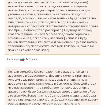
до сих пор не нашел такси с бесплатным ожиданием).
Автомобиль мне попался шкода октавия, шикарный
автомобиль, хотя когда оператор перезванивала для
уточнения заказа, сказала что автомобили идут по
очереди, все хорошие, но какая машина будет конкретно
мне ответить не смогли. Водитель опрятный и очень
интересный собеседник, я его немного помучал вопросами
про Крым, любопытство распирало ). Подводя итог хочу
сказать главное - у нас в Москве подобного сервиса к
сожалению нет, откройте у нас свой филиал и я буду
вашим постоянным клиентом! (Если неверно указал номер
телефона могу перечислить все мои телефоны, точно не
помню с какого заказывал).
Евгений
- Москва
Летали семьей в Крым, позвонили заказать такси из
аэропорта в Севастополь. Девушка с очень приятным
голосом вежливо приняла наш заказ и внушила нам
доверие т к прилетали ночью и был очень большой страх
что нас не встретят, а с ребенком ночью в аэропорту
искать такси было бы для нас кошмаром, отдельное ей за
это спасибо. Вcтретили нас без проблем, машина забрала
прямо с выхода из аэропорта. Доехали хорошо, всю дорогу
разговаривали с водителем и время пролетело