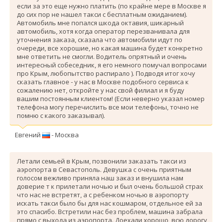
если за это еще нужно платить (по крайне мере в Москве я
до сих пор не нашел такси с бесплатным ожиданием).
Автомобиль мне попался шкода октавия, шикарный
автомобиль, хотя когда оператор перезванивала для
уточнения заказа, сказала что автомобили идут по
очереди, все хорошие, но какая машина будет конкретно
мне ответить не смогли. Водитель опрятный и очень
интересный собеседник, я его немного помучал вопросами
про Крым, любопытство распирало ). Подводя итог хочу
сказать главное - у нас в Москве подобного сервиса к
сожалению нет, откройте у нас свой филиал и я буду
вашим постоянным клиентом! (Если неверно указал номер
телефона могу перечислить все мои телефоны, точно не
помню с какого заказывал).
Евгений
- Москва
Летали семьей в Крым, позвонили заказать такси из
аэропорта в Севастополь. Девушка с очень приятным
голосом вежливо приняла наш заказ и внушила нам
доверие т к прилетали ночью и был очень большой страх
что нас не встретят, а с ребенком ночью в аэропорту
искать такси было бы для нас кошмаром, отдельное ей за
это спасибо. Вcтретили нас без проблем, машина забрала
прямо с выхода из аэропорта. Доехали хорошо, всю дорогу