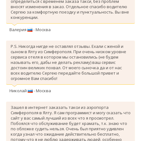
определиться с временем заказа такси, без проблем
вносят изменения в заказ. Отдельное спасибо водителю
Сергею за комфортную поездку и пунктуальность. Вы вне
конкуренции.
Валерия
- Москва
P.S. Никогда нигде не оставлял отзывы. Ехали с женой и
сыном в Ялту из Симферополя. При очень низком уровне
сервиса отеля в котором мы остановились (не будем
называть его, дабы не делать рекламу) ваш сервис
достоин великих похвал. От моего сыночка да и от нас
всех водителю Сергею передайте большой привет и
огромное Вам спасибо!
Николай
- Москва
Зашел в интернет заказать такси из аэропорта
Симферополя в Ялту. Я сам программист и могу сказать что
сайт у вас самый лучший из всех что я просмотрел.
Побоялся что обслуживание будет храмать, т.к. знаю что
по обложке судить нельзя. Очень был приятно удивлен
когда узнал что ожидание действительно бесплатно,
потому-что я не люблю задерживать людей, особенно