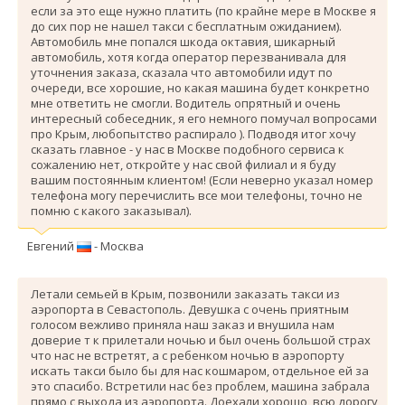
если за это еще нужно платить (по крайне мере в Москве я
до сих пор не нашел такси с бесплатным ожиданием).
Автомобиль мне попался шкода октавия, шикарный
автомобиль, хотя когда оператор перезванивала для
уточнения заказа, сказала что автомобили идут по
очереди, все хорошие, но какая машина будет конкретно
мне ответить не смогли. Водитель опрятный и очень
интересный собеседник, я его немного помучал вопросами
про Крым, любопытство распирало ). Подводя итог хочу
сказать главное - у нас в Москве подобного сервиса к
сожалению нет, откройте у нас свой филиал и я буду
вашим постоянным клиентом! (Если неверно указал номер
телефона могу перечислить все мои телефоны, точно не
помню с какого заказывал).
Евгений
- Москва
Летали семьей в Крым, позвонили заказать такси из
аэропорта в Севастополь. Девушка с очень приятным
голосом вежливо приняла наш заказ и внушила нам
доверие т к прилетали ночью и был очень большой страх
что нас не встретят, а с ребенком ночью в аэропорту
искать такси было бы для нас кошмаром, отдельное ей за
это спасибо. Вcтретили нас без проблем, машина забрала
прямо с выхода из аэропорта. Доехали хорошо, всю дорогу