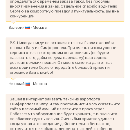
определиться с временем заказа такси, без проблем
вносят изменения в заказ. Отдельное спасибо водителю
Сергею за комфортную поездку и пунктуальность. Вы вне
конкуренции.
Валерия
- Москва
P.S. Никогда нигде не оставлял отзывы. Ехали с женой и
сыном в Ялту из Симферополя. При очень низком уровне
сервиса отеля в котором мы остановились (не будем
называть его, дабы не делать рекламу) ваш сервис
достоин великих похвал. От моего сыночка да и от нас
всех водителю Сергею передайте большой привет и
огромное Вам спасибо!
Николай
- Москва
Зашел в интернет заказать такси из аэропорта
Симферополя в Ялту. Я сам программист и могу сказать что
сайт у вас самый лучший из всех что я просмотрел.
Побоялся что обслуживание будет храмать, т.к. знаю что
по обложке судить нельзя. Очень был приятно удивлен
когда узнал что ожидание действительно бесплатно,
потому-что я не люблю задерживать людей, особенно