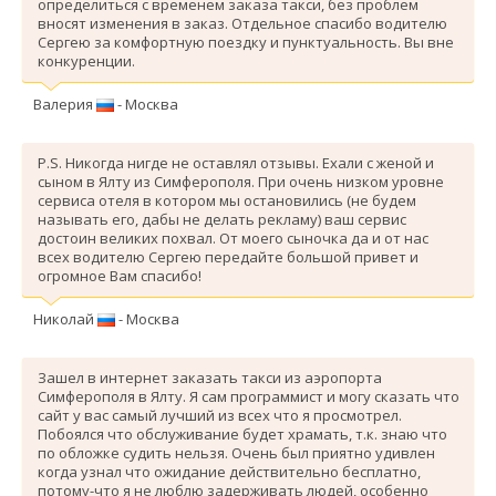
определиться с временем заказа такси, без проблем
вносят изменения в заказ. Отдельное спасибо водителю
Сергею за комфортную поездку и пунктуальность. Вы вне
конкуренции.
Валерия
- Москва
P.S. Никогда нигде не оставлял отзывы. Ехали с женой и
сыном в Ялту из Симферополя. При очень низком уровне
сервиса отеля в котором мы остановились (не будем
называть его, дабы не делать рекламу) ваш сервис
достоин великих похвал. От моего сыночка да и от нас
всех водителю Сергею передайте большой привет и
огромное Вам спасибо!
Николай
- Москва
Зашел в интернет заказать такси из аэропорта
Симферополя в Ялту. Я сам программист и могу сказать что
сайт у вас самый лучший из всех что я просмотрел.
Побоялся что обслуживание будет храмать, т.к. знаю что
по обложке судить нельзя. Очень был приятно удивлен
когда узнал что ожидание действительно бесплатно,
потому-что я не люблю задерживать людей, особенно