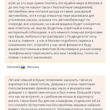
если за это еще нужно платить (по крайне мере в Москве я
до сих пор не нашел такси с бесплатным ожиданием).
Автомобиль мне попался шкода октавия, шикарный
автомобиль, хотя когда оператор перезванивала для
уточнения заказа, сказала что автомобили идут по
очереди, все хорошие, но какая машина будет конкретно
мне ответить не смогли. Водитель опрятный и очень
интересный собеседник, я его немного помучал вопросами
про Крым, любопытство распирало ). Подводя итог хочу
сказать главное - у нас в Москве подобного сервиса к
сожалению нет, откройте у нас свой филиал и я буду
вашим постоянным клиентом! (Если неверно указал номер
телефона могу перечислить все мои телефоны, точно не
помню с какого заказывал).
Евгений
- Москва
Летали семьей в Крым, позвонили заказать такси из
аэропорта в Севастополь. Девушка с очень приятным
голосом вежливо приняла наш заказ и внушила нам
доверие т к прилетали ночью и был очень большой страх
что нас не встретят, а с ребенком ночью в аэропорту
искать такси было бы для нас кошмаром, отдельное ей за
это спасибо. Вcтретили нас без проблем, машина забрала
прямо с выхода из аэропорта. Доехали хорошо, всю дорогу