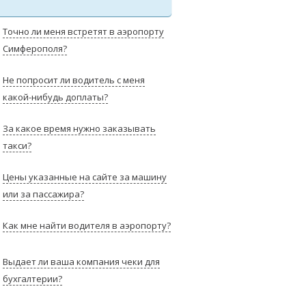
Точно ли меня встретят в аэропорту
Симферополя?
Не попросит ли водитель с меня
какой-нибудь доплаты?
За какое время нужно заказывать
такси?
Цены указанные на сайте за машину
или за пассажира?
Как мне найти водителя в аэропорту?
Выдает ли ваша компания чеки для
бухгалтерии?