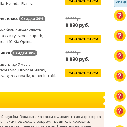
ЗАКАЗАТЬ ТАКСИ
обед!
lla, Hyundai Elantra
нес класс
12 700 р.
Скидка
30%
8 890
руб.
мобили бизнес класса.
ta Camry, Skoda Superb,
ЗАКАЗАТЬ ТАКСИ
dai i40, Kia Optima
ивен
12 700 р.
Скидка
30%
8 890
руб.
вены до 7 мест.
edes Vito, Huyndai Starex,
ЗАКАЗАТЬ ТАКСИ
swagen Caravella, Renault Traffic
ей службы. Заказывала такси с Фиолента до аэропорта
о. Такси подъехало вовремя, водитель хороший,
рекомендую данную компанию. Цены приемлимые.