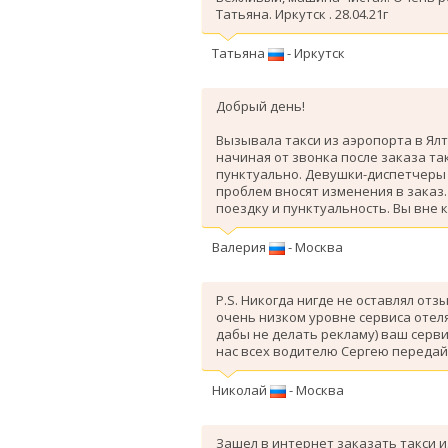
Татьяна. Иркутск . 28.04.21г
Татьяна
- Иркутск
Добрый день!
Вызывала такси из аэропорта в Ялт
начиная от звонка после заказа так
пунктуально. Девушки-диспетчеры 
проблем вносят изменения в заказ
поездку и пунктуальность. Вы вне 
Валерия
- Москва
P.S. Никогда нигде не оставлял отз
очень низком уровне сервиса отеля
дабы не делать рекламу) ваш серви
нас всех водителю Сергею передай
Николай
- Москва
Зашел в интернет заказать такси и