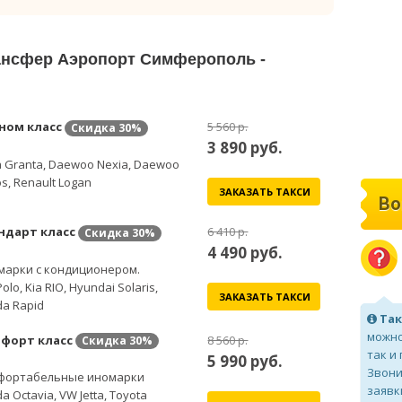
рансфер Аэропорт Симферополь -
ном класс
5 560 р.
Скидка
30%
3 890
руб.
 Granta, Daewoo Nexia, Daewoo
s, Renault Logan
ЗАКАЗАТЬ ТАКСИ
Во
ндарт класс
6 410 р.
Скидка
30%
4 490
руб.
марки с кондиционером.
olo, Kia RIO, Hyundai Solaris,
ЗАКАЗАТЬ ТАКСИ
a Rapid
Так
можно
форт класс
8 560 р.
Скидка
30%
так и
5 990
руб.
Звони
фортабельные иномарки
заявк
a Octavia, VW Jetta, Toyota