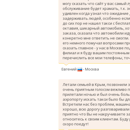
могу сказать что сайт у вас самый 
обслуживание будет храмать, т.к. 
удивлен когда узнал что ожидание
задерживать людей, особенно если 
до сих пор не нашел такси с беспл
октавия, шикарный автомобиль, хо
заказа, сказала что автомобили ид
конкретно мне ответить не смогли.
его немного помучал вопросами про
сказать главное - у нас в Москве п
филиал и я буду вашим постоянным 
перечислить все мои телефоны, точ
Евгений
- Москва
Летали семьей в Крым, позвонили з
очень приятным голосом вежливо п
прилетали ночью и был очень больш
аэропорту искать такси было бы дл
Вcтретили нас без проблем, машина
хорошо, всю дорогу разговаривали
приятно что Вы не накручиваете з
относитесь к своим клиентам. Буду
скоро поедут!