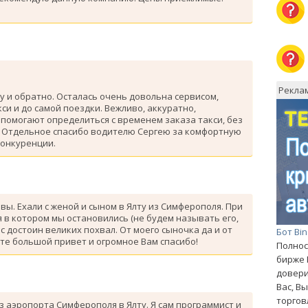
Рекла
у и обратно. Осталась очень довольна сервисом,
си и до самой поездки. Вежливо, аккуратно,
помогают определиться с временем заказа такси, без
. Отдельное спасибо водителю Сергею за комфортную
конкуренции.
ывы. Ехали с женой и сыном в Ялту из Симферополя. При
 в котором мы остановились (не будем называть его,
с достоин великих похвал. От моего сыночка да и от
Бот Bi
те большой привет и огромное Вам спасибо!
Полнос
бирже 
довери
Вас, В
торгов
з аэропорта Симферополя в Ялту. Я сам программист и