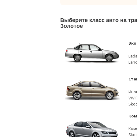
Выберите класс авто на т
Золотое
Эко
Lada
Lano
Ста
Ино
VW P
Skod
Ком
Ком
Skod