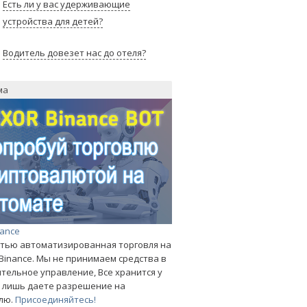
Есть ли у вас удерживающие
устройства для детей?
Водитель довезет нас до отеля?
ма
nance
тью автоматизированная торговля на
Binance. Мы не принимаем средства в
тельное управление, Все хранится у
ы лишь даете разрешение на
лю.
Присоединяйтесь!