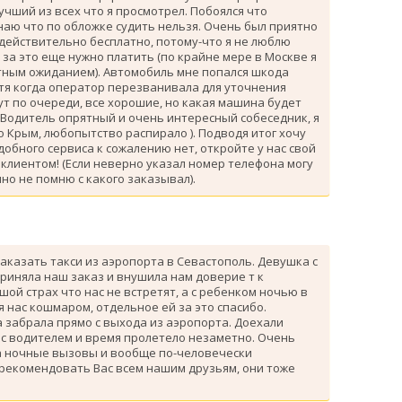
лучший из всех что я просмотрел. Побоялся что
знаю что по обложке судить нельзя. Очень был приятно
 действительно бесплатно, потому-что я не люблю
за это еще нужно платить (по крайне мере в Москве я
атным ожиданием). Автомобиль мне попался шкода
тя когда оператор перезванивала для уточнения
ут по очереди, все хорошие, но какая машина будет
 Водитель опрятный и очень интересный собеседник, я
 Крым, любопытство распирало ). Подводя итог хочу
одобного сервиса к сожалению нет, откройте у нас свой
клиентом! (Если неверно указал номер телефона могу
но не помню с какого заказывал).
аказать такси из аэропорта в Севастополь. Девушка с
риняла наш заказ и внушила нам доверие т к
ой страх что нас не встретят, а с ребенком ночью в
я нас кошмаром, отдельное ей за это спасибо.
 забрала прямо с выхода из аэропорта. Доехали
 с водителем и время пролетело незаметно. Очень
а ночные вызовы и вообще по-человечески
 рекомендовать Вас всем нашим друзьям, они тоже