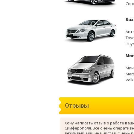
Coro
Биз
Авто
Toyo
Huyn
Мин
Мини
Merc
Volk
Отзывы
Хочу написать отзыв о работе ваш
Симферополя. Все очень оперативн
вежливый, машина чистая. Очень 