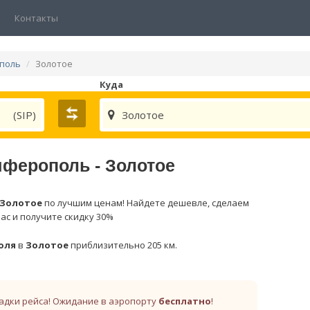
Контакты
ополь
Золотое
Куда
(SIP)
Золотое
мферополь - Золотое
Золотое
по лучшим ценам! Найдете дешевле, сделаем
час и получите скидку 30%
оля
в
Золотое
приблизительно 205 км.
адки рейса! Ожидание в аэропорту
бесплатно
!