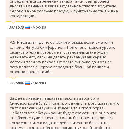
определиться с временем заказа такси, без проблем
вносят изменения в заказ. Отдельное спасибо водителю
Сергею за комфортную поездку и пунктуальность. Вы вне
конкуренции.
Валерия
- Москва
P.S. Никогда нигде не оставлял отзывы. Ехали с женой и
сыном в Ялту из Симферополя. При очень низком уровне
сервиса отеля в котором мы остановились (не будем
называть его, дабы не делать рекламу) ваш сервис
достоин великих похвал. От моего сыночка да и от нас
всех водителю Сергею передайте большой привет и
огромное Вам спасибо!
Николай
- Москва
Зашел в интернет заказать такси из аэропорта
Симферополя в Ялту. Я сам программист и могу сказать что
сайт у вас самый лучший из всех что я просмотрел.
Побоялся что обслуживание будет храмать, т.к. знаю что
по обложке судить нельзя. Очень был приятно удивлен
когда узнал что ожидание действительно бесплатно,
потому-что я не люблю задерживать людей, особенно