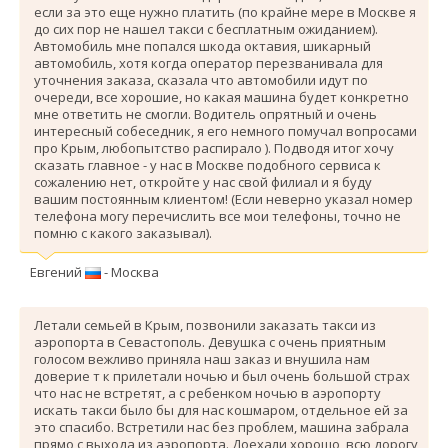
если за это еще нужно платить (по крайне мере в Москве я
до сих пор не нашел такси с бесплатным ожиданием).
Автомобиль мне попался шкода октавия, шикарный
автомобиль, хотя когда оператор перезванивала для
уточнения заказа, сказала что автомобили идут по
очереди, все хорошие, но какая машина будет конкретно
мне ответить не смогли. Водитель опрятный и очень
интересный собеседник, я его немного помучал вопросами
про Крым, любопытство распирало ). Подводя итог хочу
сказать главное - у нас в Москве подобного сервиса к
сожалению нет, откройте у нас свой филиал и я буду
вашим постоянным клиентом! (Если неверно указал номер
телефона могу перечислить все мои телефоны, точно не
помню с какого заказывал).
Евгений
- Москва
Летали семьей в Крым, позвонили заказать такси из
аэропорта в Севастополь. Девушка с очень приятным
голосом вежливо приняла наш заказ и внушила нам
доверие т к прилетали ночью и был очень большой страх
что нас не встретят, а с ребенком ночью в аэропорту
искать такси было бы для нас кошмаром, отдельное ей за
это спасибо. Вcтретили нас без проблем, машина забрала
прямо с выхода из аэропорта. Доехали хорошо, всю дорогу