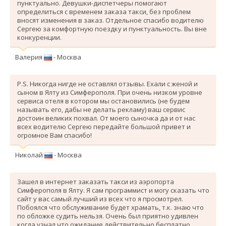
пунктуально. Девушки-диспетчеры помогают
определиться с временем заказа такси, без проблем
вносят изменения в заказ. Отдельное спасибо водителю
Сергею за комфортную поездку и пунктуальность. Вы вне
конкуренции.
Валерия
- Москва
P.S. Никогда нигде не оставлял отзывы. Ехали с женой и
сыном в Ялту из Симферополя. При очень низком уровне
сервиса отеля в котором мы остановились (не будем
называть его, дабы не делать рекламу) ваш сервис
достоин великих похвал. От моего сыночка да и от нас
всех водителю Сергею передайте большой привет и
огромное Вам спасибо!
Николай
- Москва
Зашел в интернет заказать такси из аэропорта
Симферополя в Ялту. Я сам программист и могу сказать что
сайт у вас самый лучший из всех что я просмотрел.
Побоялся что обслуживание будет храмать, т.к. знаю что
по обложке судить нельзя. Очень был приятно удивлен
когда узнал что ожидание действительно бесплатно,