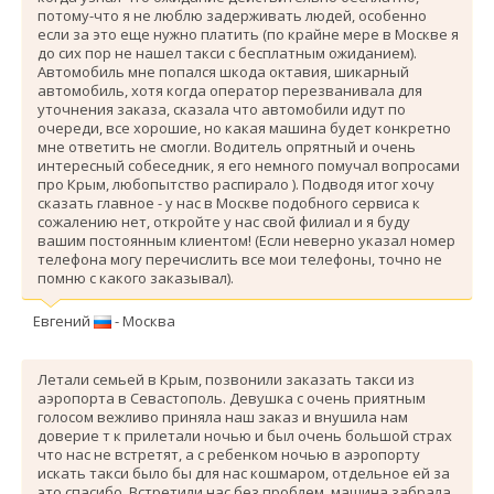
потому-что я не люблю задерживать людей, особенно
если за это еще нужно платить (по крайне мере в Москве я
до сих пор не нашел такси с бесплатным ожиданием).
Автомобиль мне попался шкода октавия, шикарный
автомобиль, хотя когда оператор перезванивала для
уточнения заказа, сказала что автомобили идут по
очереди, все хорошие, но какая машина будет конкретно
мне ответить не смогли. Водитель опрятный и очень
интересный собеседник, я его немного помучал вопросами
про Крым, любопытство распирало ). Подводя итог хочу
сказать главное - у нас в Москве подобного сервиса к
сожалению нет, откройте у нас свой филиал и я буду
вашим постоянным клиентом! (Если неверно указал номер
телефона могу перечислить все мои телефоны, точно не
помню с какого заказывал).
Евгений
- Москва
Летали семьей в Крым, позвонили заказать такси из
аэропорта в Севастополь. Девушка с очень приятным
голосом вежливо приняла наш заказ и внушила нам
доверие т к прилетали ночью и был очень большой страх
что нас не встретят, а с ребенком ночью в аэропорту
искать такси было бы для нас кошмаром, отдельное ей за
это спасибо. Вcтретили нас без проблем, машина забрала