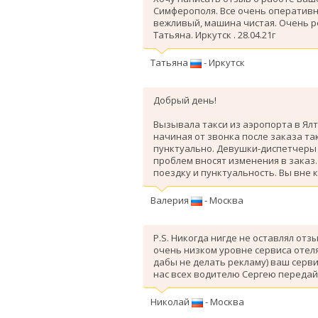
Симферополя. Все очень оперативн
вежливый, машина чистая. Очень 
Татьяна. Иркутск . 28.04.21г
Татьяна
- Иркутск
Добрый день!
Вызывала такси из аэропорта в Ялт
начиная от звонка после заказа так
пунктуально. Девушки-диспетчеры 
проблем вносят изменения в заказ
поездку и пунктуальность. Вы вне 
Валерия
- Москва
P.S. Никогда нигде не оставлял отз
очень низком уровне сервиса отеля
дабы не делать рекламу) ваш серви
нас всех водителю Сергею передай
Николай
- Москва