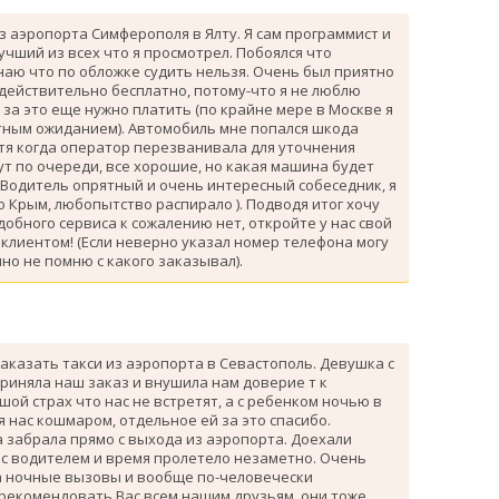
з аэропорта Симферополя в Ялту. Я сам программист и
лучший из всех что я просмотрел. Побоялся что
знаю что по обложке судить нельзя. Очень был приятно
 действительно бесплатно, потому-что я не люблю
за это еще нужно платить (по крайне мере в Москве я
атным ожиданием). Автомобиль мне попался шкода
тя когда оператор перезванивала для уточнения
ут по очереди, все хорошие, но какая машина будет
 Водитель опрятный и очень интересный собеседник, я
 Крым, любопытство распирало ). Подводя итог хочу
одобного сервиса к сожалению нет, откройте у нас свой
клиентом! (Если неверно указал номер телефона могу
но не помню с какого заказывал).
аказать такси из аэропорта в Севастополь. Девушка с
риняла наш заказ и внушила нам доверие т к
ой страх что нас не встретят, а с ребенком ночью в
я нас кошмаром, отдельное ей за это спасибо.
 забрала прямо с выхода из аэропорта. Доехали
 с водителем и время пролетело незаметно. Очень
а ночные вызовы и вообще по-человечески
 рекомендовать Вас всем нашим друзьям, они тоже