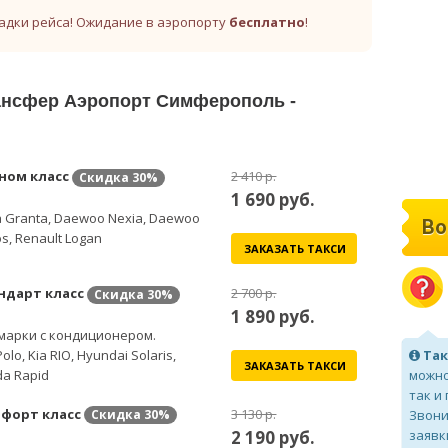
адки рейса! Ожидание в аэропорту
бесплатно
!
рансфер Аэропорт Симферополь -
ном класс
2 410 р.
Скидка
30%
1 690
руб.
 Granta, Daewoo Nexia, Daewoo
Во
s, Renault Logan
ЗАКАЗАТЬ ТАКСИ
ндарт класс
2 700 р.
Скидка
30%
1 890
руб.
марки с кондиционером.
olo, Kia RIO, Hyundai Solaris,
Так
ЗАКАЗАТЬ ТАКСИ
a Rapid
можно
так и
форт класс
3 130 р.
Звони
Скидка
30%
2 190
руб.
заявк