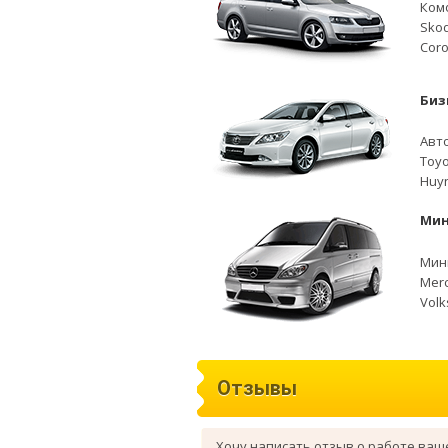
Ком
Skod
Coro
Биз
Авто
Toyo
Huyn
Мин
Мини
Merc
Volk
Отзывы
Хочу написать отзыв о работе ваш