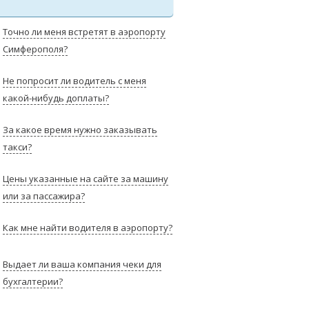
Точно ли меня встретят в аэропорту
Симферополя?
Не попросит ли водитель с меня
какой-нибудь доплаты?
За какое время нужно заказывать
такси?
Цены указанные на сайте за машину
или за пассажира?
Как мне найти водителя в аэропорту?
Выдает ли ваша компания чеки для
бухгалтерии?