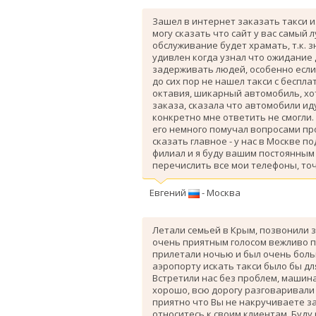
Зашел в интернет заказать такси и
могу сказать что сайт у вас самый 
обслуживание будет храмать, т.к. 
удивлен когда узнал что ожидание
задерживать людей, особенно если 
до сих пор не нашел такси с беспл
октавия, шикарный автомобиль, хо
заказа, сказала что автомобили ид
конкретно мне ответить не смогли.
его немного помучал вопросами про
сказать главное - у нас в Москве п
филиал и я буду вашим постоянным 
перечислить все мои телефоны, точ
Евгений
- Москва
Летали семьей в Крым, позвонили з
очень приятным голосом вежливо п
прилетали ночью и был очень больш
аэропорту искать такси было бы дл
Вcтретили нас без проблем, машина
хорошо, всю дорогу разговаривали
приятно что Вы не накручиваете з
относитесь к своим клиентам. Буду