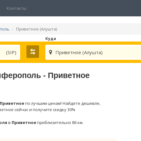
Контакты
ополь
Приветное (Алушта)
Куда
(SIP)
Приветное (Алушта)
мферополь - Приветное
Приветное
по лучшим ценам! Найдете дешевле,
ветное сейчас и получите скидку 30%
оля
в
Приветное
приблизительно 86 км.