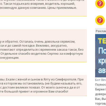
о. Такси подъехало вовремя, водитель хороший,
рекомендую данную компанию. Цены приемлимые.
Рекла
у и обратно. Осталась очень довольна сервисом,
си и до самой поездки. Вежливо, аккуратно,
помогают определиться с временем заказа такси, без
. Отдельное спасибо водителю Сергею за комфортную
конкуренции.
ывы. Ехали с женой и сыном в Ялту из Симферополя. При
Бот Bi
 в котором мы остановились (не будем называть его,
Полнос
с достоин великих похвал. От моего сыночка да и от
бирже 
те большой привет и огромное Вам спасибо!
довери
Вас, В
торгов