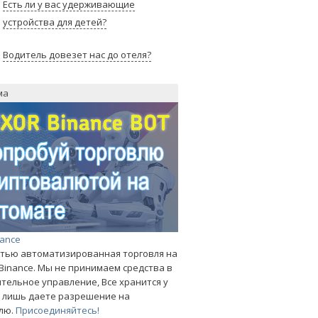
Есть ли у вас удерживающие
устройства для детей?
Водитель довезет нас до отеля?
ма
nance
тью автоматизированная торговля на
Binance. Мы не принимаем средства в
тельное управление, Все хранится у
ы лишь даете разрешение на
лю.
Присоединяйтесь!