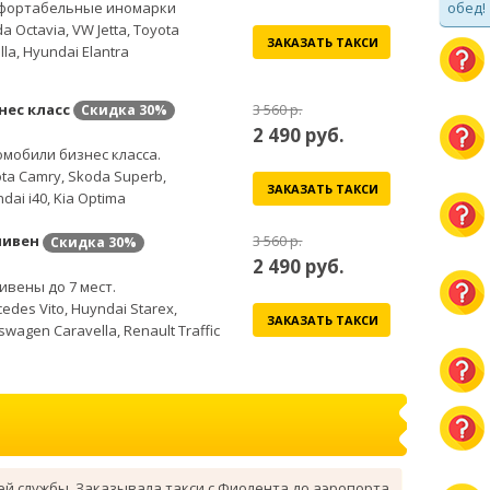
обед!
фортабельные иномарки
a Octavia, VW Jetta, Toyota
ЗАКАЗАТЬ ТАКСИ
lla, Hyundai Elantra
нес класс
3 560 р.
Скидка
30%
2 490
руб.
мобили бизнес класса.
ta Camry, Skoda Superb,
ЗАКАЗАТЬ ТАКСИ
dai i40, Kia Optima
ивен
3 560 р.
Скидка
30%
2 490
руб.
вены до 7 мест.
edes Vito, Huyndai Starex,
ЗАКАЗАТЬ ТАКСИ
swagen Caravella, Renault Traffic
ей службы. Заказывала такси с Фиолента до аэропорта