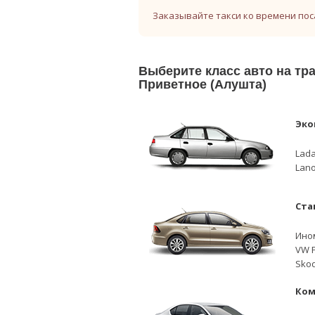
Заказывайте такси ко времени пос
Выберите класс авто на т
Приветное (Алушта)
Эко
Lada
Lano
Ста
Ино
VW P
Skod
Ком