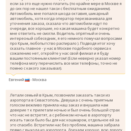
если за это еще нужно платить (по крайне мере в Москве я
до сих пор не нашел такси с бесплатным ожиданием).
Автомобиль мне попался шкода октавия, шикарный
автомобиль, хотя когда оператор перезванивала для
уточнения заказа, сказала что автомобили идут по
очереди, все хорошие, но какая машина будет конкретно
мне ответить не смогли. Водитель опрятный и очень
интересный собеседник, я его немного помучал вопросами
про Крым, любопытство распирало ). Подводя итог хочу
сказать главное - у нас в Москве подобного сервиса к
сожалению нет, откройте у нас свой филиал и я буду
вашим постоянным клиентом! (Если неверно указал номер
телефона могу перечислить все мои телефоны, точно не
помню с какого заказывал).
Евгений
- Москва
Летали семьей в Крым, позвонили заказать такси из
аэропорта в Севастополь. Девушка с очень приятным
голосом вежливо приняла наш заказ и внушила нам
доверие т к прилетали ночью и был очень большой страх
что нас не встретят, а с ребенком ночью в аэропорту
искать такси было бы для нас кошмаром, отдельное ей за
это спасибо. Вcтретили нас без проблем, машина забрала
прямо с выхода из аэропорта. Доехали хорошо, всю дорогу