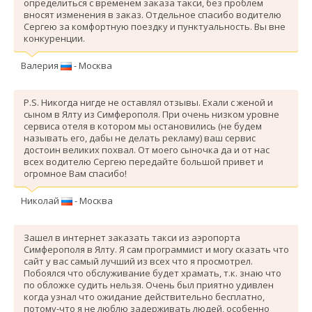
определиться с временем заказа такси, без проблем
вносят изменения в заказ. Отдельное спасибо водителю
Сергею за комфортную поездку и пунктуальность. Вы вне
конкуренции.
Валерия
- Москва
P.S. Никогда нигде не оставлял отзывы. Ехали с женой и
сыном в Ялту из Симферополя. При очень низком уровне
сервиса отеля в котором мы остановились (не будем
называть его, дабы не делать рекламу) ваш сервис
достоин великих похвал. От моего сыночка да и от нас
всех водителю Сергею передайте большой привет и
огромное Вам спасибо!
Николай
- Москва
Зашел в интернет заказать такси из аэропорта
Симферополя в Ялту. Я сам программист и могу сказать что
сайт у вас самый лучший из всех что я просмотрел.
Побоялся что обслуживание будет храмать, т.к. знаю что
по обложке судить нельзя. Очень был приятно удивлен
когда узнал что ожидание действительно бесплатно,
потому-что я не люблю задерживать людей, особенно