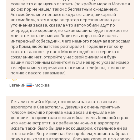
если за это еще нужно платить (по крайне мере в Москве я
до сих пор не нашел такси с бесплатным ожиданием).
Автомобиль мне попался шкода октавия, шикарный
автомобиль, хотя когда оператор перезванивала для
уточнения заказа, сказала что автомобили идут по
очереди, все хорошие, но какая машина будет конкретно
мне ответить не смогли. Водитель опрятный и очень
интересный собеседник, я его немного помучал вопросами
про Крым, любопытство распирало ). Подводя итог хочу
сказать главное - у нас в Москве подобного сервиса к
сожалению нет, откройте у нас свой филиал и я буду
вашим постоянным клиентом! (Если неверно указал номер
телефона могу перечислить все мои телефоны, точно не
помню с какого заказывал).
Евгений
- Москва
Летали семьей в Крым, позвонили заказать такси из
аэропорта в Севастополь. Девушка с очень приятным
голосом вежливо приняла наш заказ и внушила нам
доверие т к прилетали ночью и был очень большой страх
что нас не встретят, а с ребенком ночью в аэропорту
искать такси было бы для нас кошмаром, отдельное ей за
это спасибо. Вcтретили нас без проблем, машина забрала
прямо с выхода из аэропорта. Доехали хорошо, всю дорогу