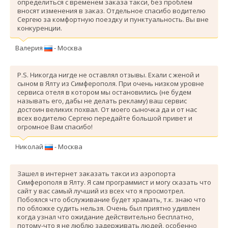
определиться с временем заказа такси, без проблем
вносят изменения в заказ. Отдельное спасибо водителю
Сергею за комфортную поездку и пунктуальность. Вы вне
конкуренции.
Валерия
- Москва
P.S. Никогда нигде не оставлял отзывы. Ехали с женой и
сыном в Ялту из Симферополя. При очень низком уровне
сервиса отеля в котором мы остановились (не будем
называть его, дабы не делать рекламу) ваш сервис
достоин великих похвал. От моего сыночка да и от нас
всех водителю Сергею передайте большой привет и
огромное Вам спасибо!
Николай
- Москва
Зашел в интернет заказать такси из аэропорта
Симферополя в Ялту. Я сам программист и могу сказать что
сайт у вас самый лучший из всех что я просмотрел.
Побоялся что обслуживание будет храмать, т.к. знаю что
по обложке судить нельзя. Очень был приятно удивлен
когда узнал что ожидание действительно бесплатно,
потому-что я не люблю задерживать людей, особенно