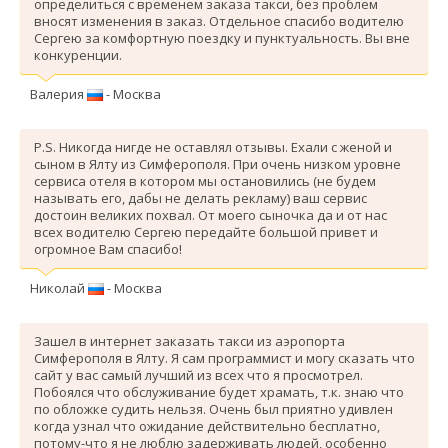
определиться с временем заказа такси, без проблем
вносят изменения в заказ. Отдельное спасибо водителю
Сергею за комфортную поездку и пунктуальность. Вы вне
конкуренции.
Валерия
- Москва
P.S. Никогда нигде не оставлял отзывы. Ехали с женой и
сыном в Ялту из Симферополя. При очень низком уровне
сервиса отеля в котором мы остановились (не будем
называть его, дабы не делать рекламу) ваш сервис
достоин великих похвал. От моего сыночка да и от нас
всех водителю Сергею передайте большой привет и
огромное Вам спасибо!
Николай
- Москва
Зашел в интернет заказать такси из аэропорта
Симферополя в Ялту. Я сам программист и могу сказать что
сайт у вас самый лучший из всех что я просмотрел.
Побоялся что обслуживание будет храмать, т.к. знаю что
по обложке судить нельзя. Очень был приятно удивлен
когда узнал что ожидание действительно бесплатно,
потому-что я не люблю задерживать людей, особенно