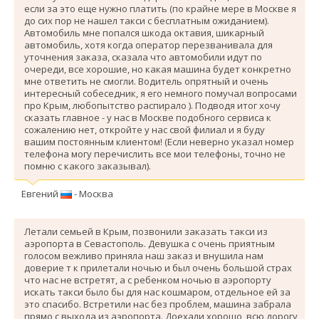
если за это еще нужно платить (по крайне мере в Москве я
до сих пор не нашел такси с бесплатным ожиданием).
Автомобиль мне попался шкода октавия, шикарный
автомобиль, хотя когда оператор перезванивала для
уточнения заказа, сказала что автомобили идут по
очереди, все хорошие, но какая машина будет конкретно
мне ответить не смогли. Водитель опрятный и очень
интересный собеседник, я его немного помучал вопросами
про Крым, любопытство распирало ). Подводя итог хочу
сказать главное - у нас в Москве подобного сервиса к
сожалению нет, откройте у нас свой филиал и я буду
вашим постоянным клиентом! (Если неверно указал номер
телефона могу перечислить все мои телефоны, точно не
помню с какого заказывал).
Евгений
- Москва
Летали семьей в Крым, позвонили заказать такси из
аэропорта в Севастополь. Девушка с очень приятным
голосом вежливо приняла наш заказ и внушила нам
доверие т к прилетали ночью и был очень большой страх
что нас не встретят, а с ребенком ночью в аэропорту
искать такси было бы для нас кошмаром, отдельное ей за
это спасибо. Вcтретили нас без проблем, машина забрала
прямо с выхода из аэропорта. Доехали хорошо, всю дорогу