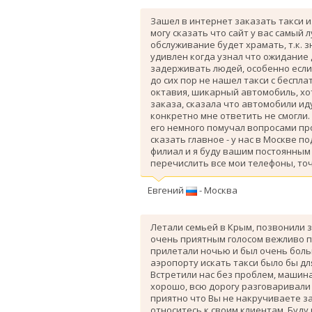
Зашел в интернет заказать такси и
могу сказать что сайт у вас самый 
обслуживание будет храмать, т.к. 
удивлен когда узнал что ожидание
задерживать людей, особенно если 
до сих пор не нашел такси с беспл
октавия, шикарный автомобиль, хо
заказа, сказала что автомобили ид
конкретно мне ответить не смогли.
его немного помучал вопросами про
сказать главное - у нас в Москве п
филиал и я буду вашим постоянным 
перечислить все мои телефоны, точ
Евгений
- Москва
Летали семьей в Крым, позвонили з
очень приятным голосом вежливо п
прилетали ночью и был очень больш
аэропорту искать такси было бы дл
Вcтретили нас без проблем, машина
хорошо, всю дорогу разговаривали
приятно что Вы не накручиваете з
относитесь к своим клиентам. Буду