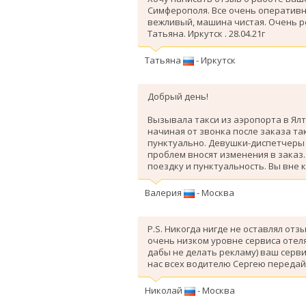
Симферополя. Все очень оперативн
вежливый, машина чистая. Очень 
Татьяна. Иркутск . 28.04.21г
Татьяна
- Иркутск
Добрый день!
Вызывала такси из аэропорта в Ялт
начиная от звонка после заказа так
пунктуально. Девушки-диспетчеры 
проблем вносят изменения в заказ
поездку и пунктуальность. Вы вне 
Валерия
- Москва
P.S. Никогда нигде не оставлял отз
очень низком уровне сервиса отеля
дабы не делать рекламу) ваш серви
нас всех водителю Сергею передай
Николай
- Москва