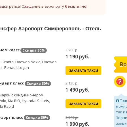
адки рейса! Ожидание в аэропорту
бесплатно
!
рансфер Аэропорт Симферополь - Отель
ном класс
1 700 р.
Скидка
30%
1 190
руб.
 Granta, Daewoo Nexia, Daewoo
Во
s, Renault Logan
ЗАКАЗАТЬ ТАКСИ
ндарт класс
2 130 р.
Скидка
30%
1 490
руб.
марки с кондиционером.
olo, Kia RIO, Hyundai Solaris,
Так
ЗАКАЗАТЬ ТАКСИ
a Rapid
можно
так и
форт класс
2 840 р.
Звони
Скидка
30%
1 990
руб.
заявк