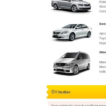
Ком
Skod
Coro
Биз
Авто
Toyo
Huyn
Мин
Мини
Merc
Volk
Отзывы
Хочу написать отзыв о работе ваш