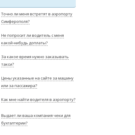
Точно ли меня встретят в аэропорту
Симферополя?
Не попросит ли водитель с меня
какой-нибудь доплаты?
За какое время нужно заказывать
такси?
Цены указанные на сайте за машину
или за пассажира?
Как мне найти водителя в аэропорту?
Выдает ли ваша компания чеки для
бухгалтерии?