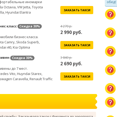
обед!
фортабельные иномарки
a Octavia, VW Jetta, Toyota
ЗАКАЗАТЬ ТАКСИ
lla, Hyundai Elantra
нес класс
4 270 р.
Скидка
30%
2 990
руб.
мобили бизнес класса.
ta Camry, Skoda Superb,
ЗАКАЗАТЬ ТАКСИ
dai i40, Kia Optima
ивен
3 840 р.
Скидка
30%
2 690
руб.
вены до 7 мест.
edes Vito, Huyndai Starex,
ЗАКАЗАТЬ ТАКСИ
swagen Caravella, Renault Traffic
ей службы. Заказывала такси с Фиолента до аэропорта