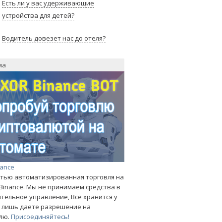
Есть ли у вас удерживающие
устройства для детей?
Водитель довезет нас до отеля?
ма
nance
тью автоматизированная торговля на
Binance. Мы не принимаем средства в
тельное управление, Все хранится у
ы лишь даете разрешение на
лю.
Присоединяйтесь!