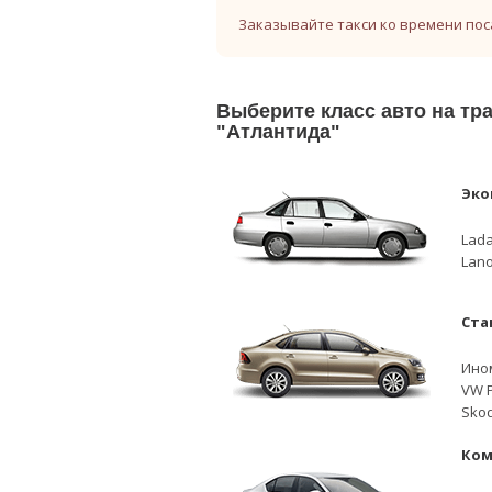
Заказывайте такси ко времени пос
Выберите класс авто на т
"Атлантида"
Эко
Lada
Lano
Ста
Ино
VW P
Skod
Ком