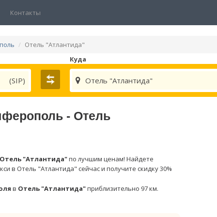
Контакты
ополь
Отель "Атлантида"
Куда
(SIP)
Отель "Атлантида"
мферополь - Отель
Отель "Атлантида"
по лучшим ценам! Найдете
кси в Отель "Атлантида" сейчас и получите скидку 30%
оля
в
Отель "Атлантида"
приблизительно 97 км.