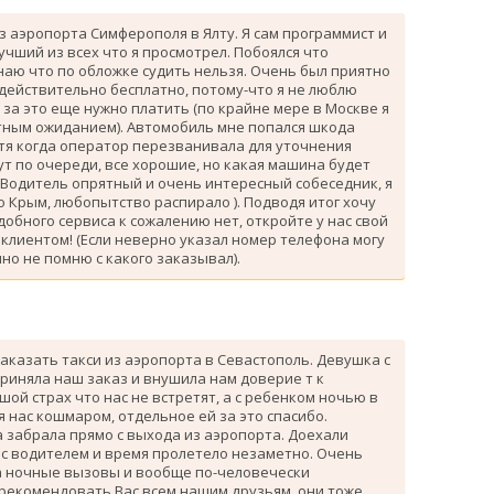
з аэропорта Симферополя в Ялту. Я сам программист и
лучший из всех что я просмотрел. Побоялся что
знаю что по обложке судить нельзя. Очень был приятно
 действительно бесплатно, потому-что я не люблю
за это еще нужно платить (по крайне мере в Москве я
атным ожиданием). Автомобиль мне попался шкода
тя когда оператор перезванивала для уточнения
ут по очереди, все хорошие, но какая машина будет
 Водитель опрятный и очень интересный собеседник, я
 Крым, любопытство распирало ). Подводя итог хочу
одобного сервиса к сожалению нет, откройте у нас свой
клиентом! (Если неверно указал номер телефона могу
но не помню с какого заказывал).
аказать такси из аэропорта в Севастополь. Девушка с
риняла наш заказ и внушила нам доверие т к
ой страх что нас не встретят, а с ребенком ночью в
я нас кошмаром, отдельное ей за это спасибо.
 забрала прямо с выхода из аэропорта. Доехали
 с водителем и время пролетело незаметно. Очень
а ночные вызовы и вообще по-человечески
 рекомендовать Вас всем нашим друзьям, они тоже