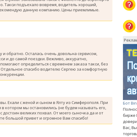
о. Такси подъехало вовремя, водитель хороший,
рекомендую данную компанию. Цены приемлимые.
Рекла
у и обратно. Осталась очень довольна сервисом,
си и до самой поездки. Вежливо, аккуратно,
помогают определиться с временем заказа такси, без
. Отдельное спасибо водителю Сергею за комфортную
конкуренции.
ывы. Ехали с женой и сыном в Ялту из Симферополя. При
Бот Bi
 в котором мы остановились (не будем называть его,
Полнос
с достоин великих похвал. От моего сыночка да и от
бирже 
те большой привет и огромное Вам спасибо!
довери
Вас, В
торгов