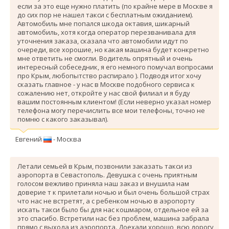
если за это еще нужно платить (по крайне мере в Москве я
до сих пор не нашел такси с бесплатным ожиданием).
Автомобиль мне попался шкода октавия, шикарный
автомобиль, хотя когда оператор перезванивала для
уточнения заказа, сказала что автомобили идут по
очереди, все хорошие, но какая машина будет конкретно
мне ответить не смогли. Водитель опрятный и очень
интересный собеседник, я его немного помучал вопросами
про Крым, любопытство распирало ). Подводя итог хочу
сказать главное - у нас в Москве подобного сервиса к
сожалению нет, откройте у нас свой филиал и я буду
вашим постоянным клиентом! (Если неверно указал номер
телефона могу перечислить все мои телефоны, точно не
помню с какого заказывал).
Евгений
- Москва
Летали семьей в Крым, позвонили заказать такси из
аэропорта в Севастополь. Девушка с очень приятным
голосом вежливо приняла наш заказ и внушила нам
доверие т к прилетали ночью и был очень большой страх
что нас не встретят, а с ребенком ночью в аэропорту
искать такси было бы для нас кошмаром, отдельное ей за
это спасибо. Вcтретили нас без проблем, машина забрала
прямо с выхода из аэропорта. Доехали хорошо, всю дорогу