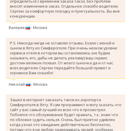
определиться с временем заказа такси, без проблем
вносят изменения в заказ. Отдельное спасибо водителю
Сергею за комфортную поездку и пунктуальность. Вы вне
конкуренции.
Валерия
- Москва
P.S. Никогда нигде не оставлял отзывы. Ехали с женой и
сыном в Ялту из Симферополя. При очень низком уровне
сервиса отеля в котором мы остановились (не будем
называть его, дабы не делать рекламу) ваш сервис
достоин великих похвал. От моего сыночка да и от нас
всех водителю Сергею передайте большой привет и
огромное Вам спасибо!
Николай
- Москва
Зашел в интернет заказать такси из аэропорта
Симферополя в Ялту. Я сам программист и могу сказать что
сайт у вас самый лучший из всех что я просмотрел.
Побоялся что обслуживание будет храмать, т.к. знаю что
по обложке судить нельзя. Очень был приятно удивлен
когда узнал что ожидание действительно бесплатно,
потому-что я не люблю задерживать людей, особенно