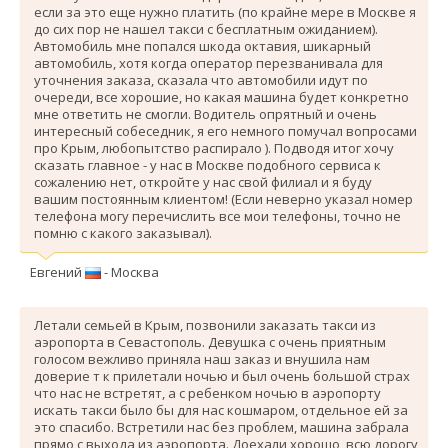
если за это еще нужно платить (по крайне мере в Москве я
до сих пор не нашел такси с бесплатным ожиданием).
Автомобиль мне попался шкода октавия, шикарный
автомобиль, хотя когда оператор перезванивала для
уточнения заказа, сказала что автомобили идут по
очереди, все хорошие, но какая машина будет конкретно
мне ответить не смогли. Водитель опрятный и очень
интересный собеседник, я его немного помучал вопросами
про Крым, любопытство распирало ). Подводя итог хочу
сказать главное - у нас в Москве подобного сервиса к
сожалению нет, откройте у нас свой филиал и я буду
вашим постоянным клиентом! (Если неверно указал номер
телефона могу перечислить все мои телефоны, точно не
помню с какого заказывал).
Евгений
- Москва
Летали семьей в Крым, позвонили заказать такси из
аэропорта в Севастополь. Девушка с очень приятным
голосом вежливо приняла наш заказ и внушила нам
доверие т к прилетали ночью и был очень большой страх
что нас не встретят, а с ребенком ночью в аэропорту
искать такси было бы для нас кошмаром, отдельное ей за
это спасибо. Вcтретили нас без проблем, машина забрала
прямо с выхода из аэропорта. Доехали хорошо, всю дорогу