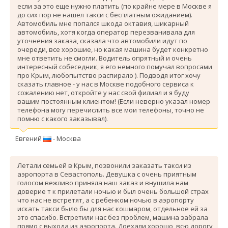
если за это еще нужно платить (по крайне мере в Москве я
до сих пор не нашел такси с бесплатным ожиданием).
Автомобиль мне попался шкода октавия, шикарный
автомобиль, хотя когда оператор перезванивала для
уточнения заказа, сказала что автомобили идут по
очереди, все хорошие, но какая машина будет конкретно
мне ответить не смогли. Водитель опрятный и очень
интересный собеседник, я его немного помучал вопросами
про Крым, любопытство распирало ). Подводя итог хочу
сказать главное - у нас в Москве подобного сервиса к
сожалению нет, откройте у нас свой филиал и я буду
вашим постоянным клиентом! (Если неверно указал номер
телефона могу перечислить все мои телефоны, точно не
помню с какого заказывал).
Евгений
- Москва
Летали семьей в Крым, позвонили заказать такси из
аэропорта в Севастополь. Девушка с очень приятным
голосом вежливо приняла наш заказ и внушила нам
доверие т к прилетали ночью и был очень большой страх
что нас не встретят, а с ребенком ночью в аэропорту
искать такси было бы для нас кошмаром, отдельное ей за
это спасибо. Вcтретили нас без проблем, машина забрала
прямо с выхода из аэропорта. Доехали хорошо, всю дорогу