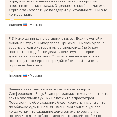
определиться с временем заказа такси, без проблем
вносят изменения в заказ. Отдельное спасибо водителю
Сергею за комфортную поездку и пунктуальность. Вы вне
конкуренции.
Валерия
- Москва
P.S. Никогда нигде не оставлял отзывы. Ехали с женой и
сыном в Ялту из Симферополя. При очень низком уровне
сервиса отеля в котором мы остановились (не будем
называть его, дабы не делать рекламу) ваш сервис
достоин великих похвал. От моего сыночка да и от нас
всех водителю Сергею передайте большой привет и
огромное Вам спасибо!
Николай
- Москва
Зашел в интернет заказать такси из аэропорта
Симферополя в Ялту. Я сам программист и могу сказать что
сайт у вас самый лучший из всех что я просмотрел.
Побоялся что обслуживание будет храмать, т.к. знаю что
по обложке судить нельзя. Очень был приятно удивлен
когда узнал что ожидание действительно бесплатно,
потому-что я не люблю задерживать людей, особенно